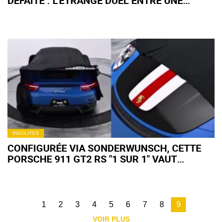
DÉFAITE : L’ÉTRANGE DUEL ENTRE UNE
TOYOTA SUPRA GR ET UNE CORVETTE C8
STINGRAY
INSOLITES
CONFIGURÉE VIA SONDERWUNSCH, CETTE
PORSCHE 911 GT2 RS "1 SUR 1" VAUT
AUJOURD'HUI TROIS FOIS SON PRIX
D'ORIGINE
1
2
3
4
5
6
7
8
9
VOIR PLUS