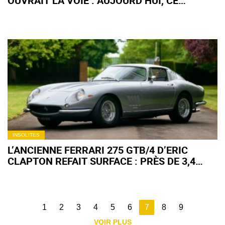
OUVRAIT LA VOIE : AUJOURD’HUI, CE
PROTOTYPE UNIQUE EST À VENDRE 60 000 €
INSOLITES
L’ANCIENNE FERRARI 275 GTB/4 D’ERIC
CLAPTON REFAIT SURFACE : PRÈS DE 3,4
MILLIONS D’EUROS POUR CE RARE
EXEMPLAIRE
1
2
3
4
5
6
7
8
9
VOIR PLUS