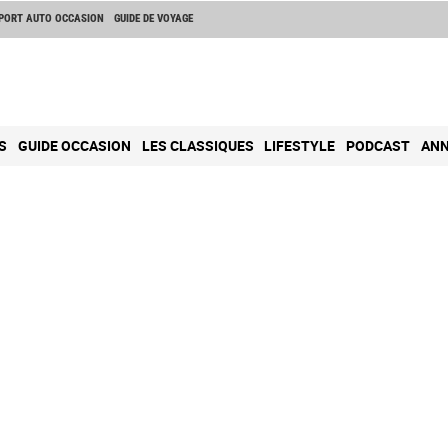
PORT AUTO OCCASION
GUIDE DE VOYAGE
S
GUIDE OCCASION
LES CLASSIQUES
LIFESTYLE
PODCAST
ANN