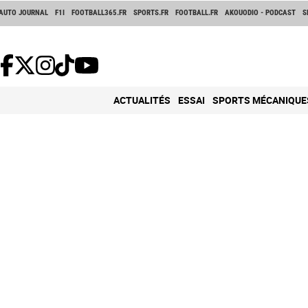
AUTO JOURNAL
F1I
FOOTBALL365.FR
SPORTS.FR
FOOTBALL.FR
AKOUODIO - PODCAST
S
ACTUALITÉS
ESSAI
SPORTS MÉCANIQUE