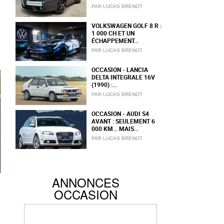
PAR LUCAS BRENOT
VOLKSWAGEN GOLF 8 R :
1 000 CH ET UN
ÉCHAPPEMENT...
PAR LUCAS BRENOT
OCCASION - LANCIA
DELTA INTEGRALE 16V
(1990) :...
PAR LUCAS BRENOT
OCCASION - AUDI S4
AVANT : SEULEMENT 6
000 KM… MAIS...
PAR LUCAS BRENOT
ANNONCES
OCCASION