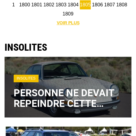
1
1800
1801
1802
1803
1804
1805
1806
1807
1808
1809
VOIR PLUS
INSOLITES
INSOLITES
PERSONNE NE DEVAIT
REPEINDRE CETTE
PORSCHE : À 84 ANS,
LA CRÉATRICE DE "POR
SHE" FAIT EXPLOSER