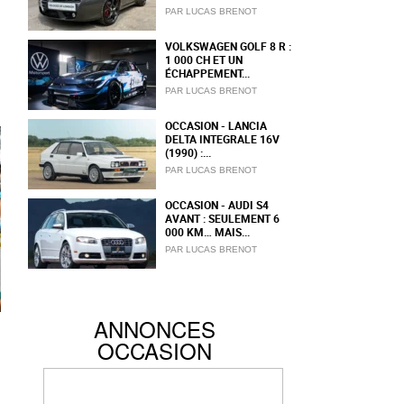
PAR LUCAS BRENOT
VOLKSWAGEN GOLF 8 R :
1 000 CH ET UN
ÉCHAPPEMENT...
PAR LUCAS BRENOT
OCCASION - LANCIA
DELTA INTEGRALE 16V
(1990) :...
PAR LUCAS BRENOT
OCCASION - AUDI S4
AVANT : SEULEMENT 6
000 KM… MAIS...
PAR LUCAS BRENOT
ANNONCES
OCCASION