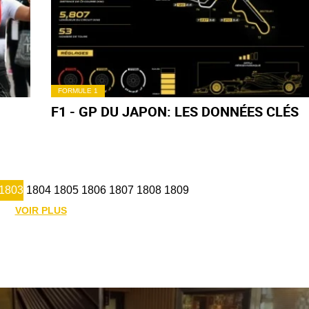
FORMULE 1
F1 - GP DU JAPON: LES DONNÉES CLÉS
1803
1804
1805
1806
1807
1808
1809
VOIR PLUS