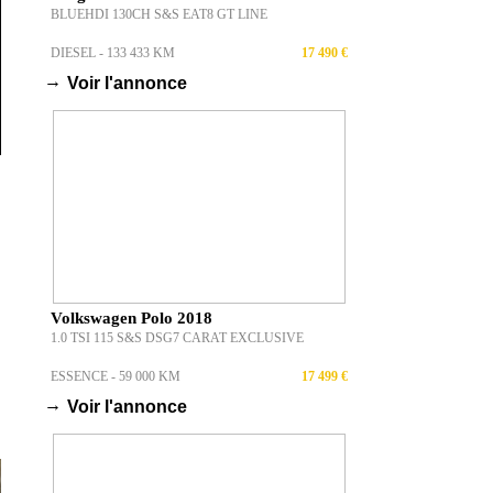
BLUEHDI 130CH S&S EAT8 GT LINE
DIESEL - 133 433 KM
17 490 €
→
Voir l'annonce
Volkswagen Polo 2018
1.0 TSI 115 S&S DSG7 CARAT EXCLUSIVE
ESSENCE - 59 000 KM
17 499 €
→
Voir l'annonce