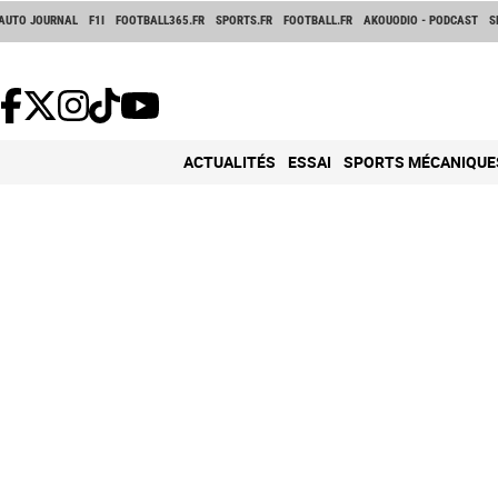
AUTO JOURNAL
F1I
FOOTBALL365.FR
SPORTS.FR
FOOTBALL.FR
AKOUODIO - PODCAST
S
ACTUALITÉS
ESSAI
SPORTS MÉCANIQUE