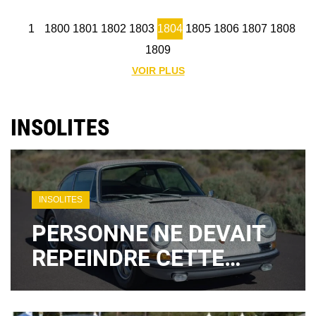
1
1800
1801
1802
1803
1804
1805
1806
1807
1808
1809
VOIR PLUS
INSOLITES
INSOLITES
PERSONNE NE DEVAIT
REPEINDRE CETTE
PORSCHE : À 84 ANS,
LA CRÉATRICE DE "POR