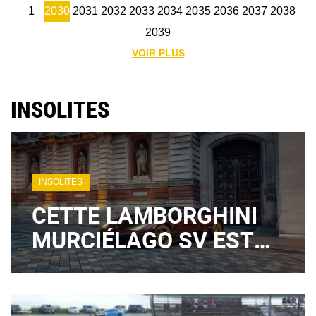
1
2030
2031
2032
2033
2034
2035
2036
2037
2038
2039
VOIR PLUS
INSOLITES
INSOLITES
CETTE LAMBORGHINI
MURCIÉLAGO SV EST
UN RÊVE POUR LES
COLLECTIONNEURS…
SAUF AUX ÉTATS-UNIS