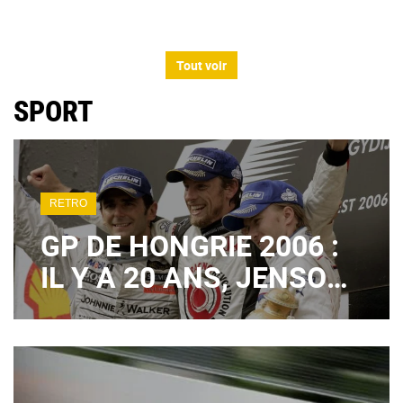
Tout voir
SPORT
RETRO
GP DE HONGRIE 2006 :
IL Y A 20 ANS, JENSON
BUTTON SIGNAIT UN
1ER SUCCÈS EN F1
TOTALEMENT FOU !