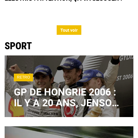
Tout voir
SPORT
RETRO
GP DE HONGRIE 2006 :
IL Y A 20 ANS, JENSON
BUTTON SIGNAIT UN
1ER SUCCÈS EN F1
TOTALEMENT FOU !