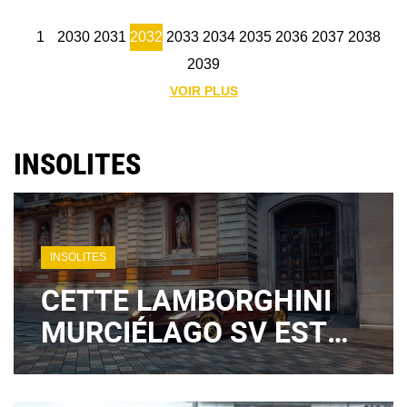
1
2030
2031
2032
2033
2034
2035
2036
2037
2038
2039
VOIR PLUS
INSOLITES
INSOLITES
CETTE LAMBORGHINI
MURCIÉLAGO SV EST
UN RÊVE POUR LES
COLLECTIONNEURS…