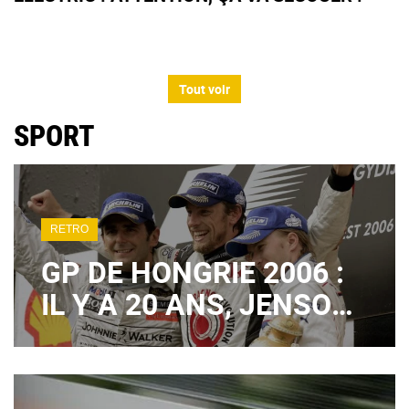
Tout voir
SPORT
RETRO
GP DE HONGRIE 2006 :
IL Y A 20 ANS, JENSON
BUTTON SIGNAIT UN
1ER SUCCÈS EN F1
TOTALEMENT FOU !