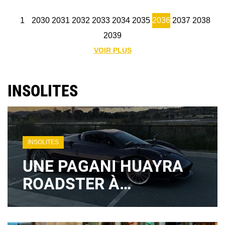
1
2030
2031
2032
2033
2034
2035
2036
2037
2038
2039
VOIR PLUS
INSOLITES
INSOLITES
UNE PAGANI HUAYRA
ROADSTER À
PLUSIEURS MILLIONS
D'EUROS APPARAÎT À