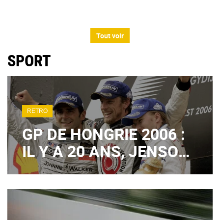
Tout voir
SPORT
RETRO
GP DE HONGRIE 2006 :
IL Y A 20 ANS, JENSON
BUTTON SIGNAIT UN
1ER SUCCÈS EN F1
TOTALEMENT FOU !