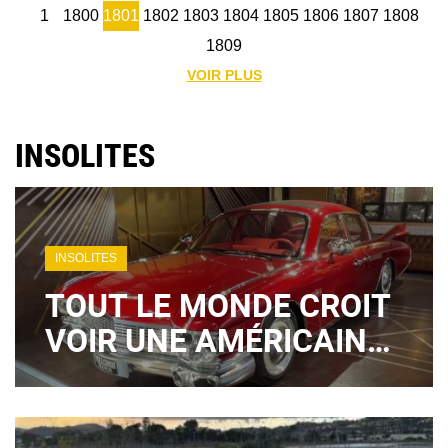
1
1800
1801
1802
1803
1804
1805
1806
1807
1808
1809
VOIR PLUS
INSOLITES
INSOLITES
TOUT LE MONDE CROIT
VOIR UNE AMÉRICAINE
DES ANNÉES 50… MAIS
ELLE EST CHINOISE ET
HYBRIDE