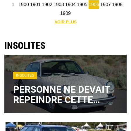
1
1900
1901
1902
1903
1904
1905
1906
1907
1908
1909
VOIR PLUS
INSOLITES
INSOLITES
PERSONNE NE DEVAIT
REPEINDRE CETTE
PORSCHE : À 84 ANS,
LA CRÉATRICE DE "POR
SHE" FAIT EXPLOSER