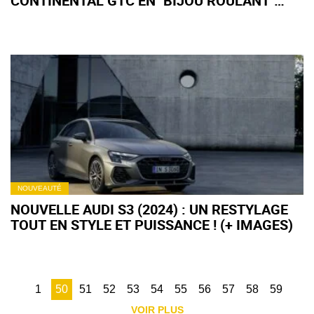
CONTINENTAL GTC EN "BIJOU ROULANT"
HORS DE PRIX !
NOUVEAUTÉ
NOUVELLE AUDI S3 (2024) : UN RESTYLAGE
TOUT EN STYLE ET PUISSANCE ! (+ IMAGES)
1
50
51
52
53
54
55
56
57
58
59
VOIR PLUS