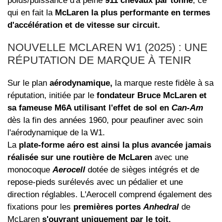
poids/puissance d'à peine
911 chevaux par tonne
, ce
qui en fait la
McLaren la plus performante en termes
d'accélération et de vitesse sur circuit.
NOUVELLE MCLAREN W1 (2025) : UNE
RÉPUTATION DE MARQUE À TENIR
Sur le plan
aérodynamique,
la marque reste fidèle à sa
réputation, initiée par le
fondateur Bruce McLaren et
sa fameuse M6A utilisant l'effet de sol en
Can-Am
dès la fin des années 1960, pour peaufiner avec soin
l'aérodynamique de la W1.
La
plate-forme aéro est ainsi la plus avancée jamais
réalisée sur une routière de McLaren
avec une
monocoque
Aerocell
dotée de sièges intégrés et de
repose-pieds surélevés avec un pédalier et une
direction réglables. L'Aerocell comprend également des
fixations pour les
premières portes
Anhedral
de
McLaren
s'ouvrant uniquement par le toit.