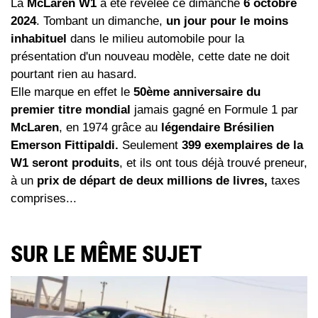
La
McLaren W1
a été révélée ce dimanche
6 octobre
2024
. Tombant un dimanche,
un jour pour le moins
inhabituel
dans le milieu automobile pour la
présentation d'un nouveau modèle, cette date ne doit
pourtant rien au hasard.
Elle marque en effet le
50ème anniversaire du
premier titre mondial
jamais gagné en Formule 1 par
McLaren
, en 1974 grâce au
légendaire Brésilien
Emerson Fittipaldi.
Seulement
399 exemplaires de la
W1 seront produits
, et ils ont tous déjà trouvé preneur,
à un
prix de départ de deux millions de livres,
taxes
comprises...
SUR LE MÊME SUJET