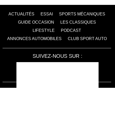
ACTUALITÉS
ESSAI
SPORTS MÉCANIQUES
GUIDE OCCASION
LES CLASSIQUES
LIFESTYLE
PODCAST
ANNONCES AUTOMOBILES
CLUB SPORT AUTO
SUIVEZ-NOUS SUR :
Accessibilité : non conforme
LA RÉDACTION
MENTIONS LÉGALES
SERVICE CLIENT
CONTACTEZ-NOUS
JE M'ABONNE À SPORT AUTO