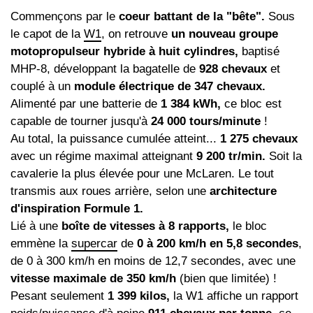
Commençons par le
coeur battant de la "bête".
Sous
le capot de la
W1
, on retrouve
un nouveau groupe
motopropulseur hybride à huit cylindres,
baptisé
MHP-8, développant la bagatelle de
928 chevaux
et
couplé à un
module électrique de 347 chevaux.
Alimenté par une batterie de
1 384 kWh,
ce bloc est
capable de tourner jusqu'à
24 000 tours/minute
!
Au total, la puissance cumulée atteint...
1 275 chevaux
avec un régime maximal atteignant
9 200 tr/min.
Soit la
cavalerie la plus élevée pour une McLaren. Le tout
transmis aux roues arrière, selon une
architecture
d'inspiration Formule 1.
Lié à une
boîte de vitesses à 8 rapports,
le bloc
emmène la
supercar
de
0 à 200 km/h en 5,8 secondes
,
de 0 à 300 km/h en moins de 12,7 secondes, avec une
vitesse maximale de 350 km/h
(bien que limitée) !
Pesant seulement
1 399 kilos,
la W1 affiche un rapport