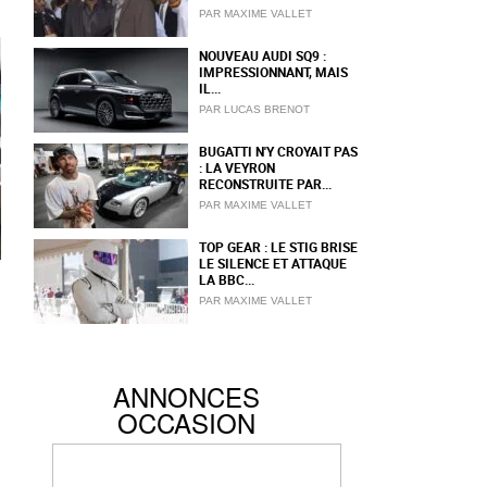
PAR MAXIME VALLET
NOUVEAU AUDI SQ9 :
IMPRESSIONNANT, MAIS
IL...
PAR LUCAS BRENOT
BUGATTI N'Y CROYAIT PAS
: LA VEYRON
RECONSTRUITE PAR...
PAR MAXIME VALLET
TOP GEAR : LE STIG BRISE
LE SILENCE ET ATTAQUE
LA BBC...
PAR MAXIME VALLET
ANNONCES
OCCASION