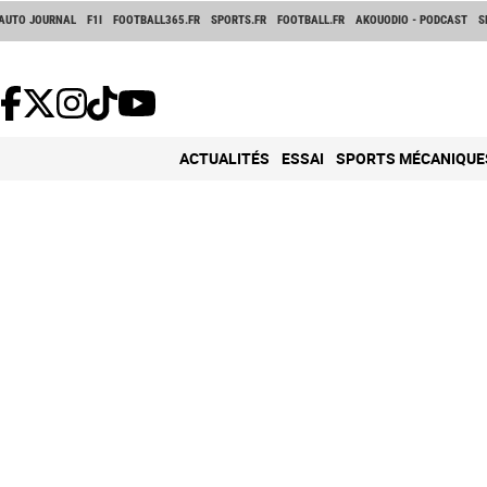
AUTO JOURNAL
F1I
FOOTBALL365.FR
SPORTS.FR
FOOTBALL.FR
AKOUODIO - PODCAST
S
ACTUALITÉS
ESSAI
SPORTS MÉCANIQUE