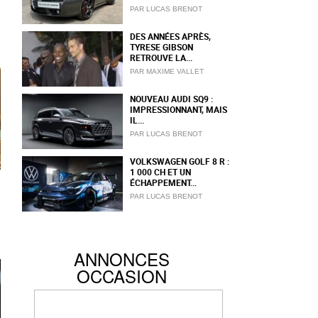
PAR LUCAS BRENOT
DES ANNÉES APRÈS,
TYRESE GIBSON
RETROUVE LA...
PAR MAXIME VALLET
NOUVEAU AUDI SQ9 :
IMPRESSIONNANT, MAIS
IL...
PAR LUCAS BRENOT
VOLKSWAGEN GOLF 8 R :
1 000 CH ET UN
ÉCHAPPEMENT...
PAR LUCAS BRENOT
ANNONCES
OCCASION