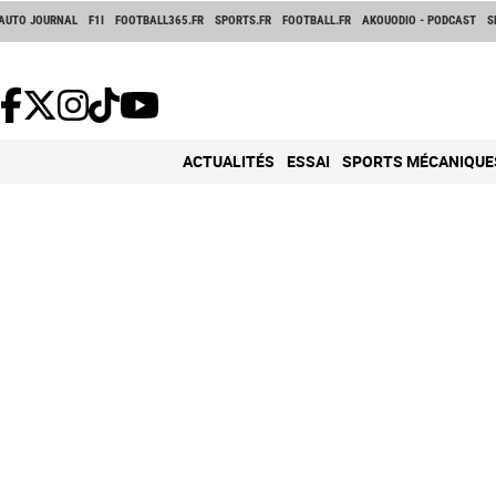
AUTO JOURNAL
F1I
FOOTBALL365.FR
SPORTS.FR
FOOTBALL.FR
AKOUODIO - PODCAST
S
ACTUALITÉS
ESSAI
SPORTS MÉCANIQUE