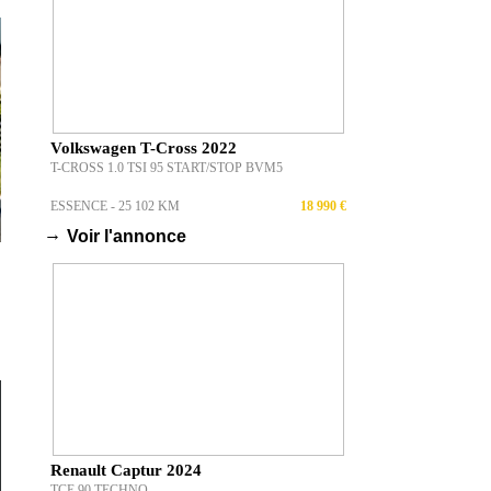
Volkswagen T-Cross 2022
T-CROSS 1.0 TSI 95 START/STOP BVM5
ESSENCE - 25 102 KM
18 990 €
→
Voir l'annonce
Renault Captur 2024
TCE 90 TECHNO