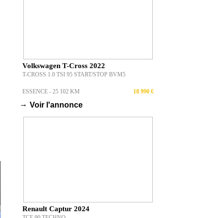
Volkswagen T-Cross 2022
T-CROSS 1.0 TSI 95 START/STOP BVM5
ESSENCE - 25 102 KM
18 990 €
→
Voir l'annonce
Renault Captur 2024
TCE 90 TECHNO