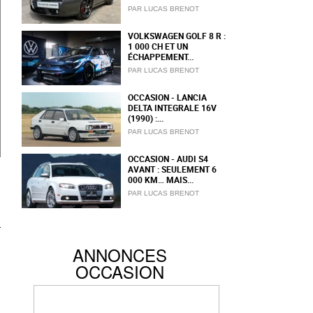
PAR LUCAS BRENOT
VOLKSWAGEN GOLF 8 R :
1 000 CH ET UN
ÉCHAPPEMENT...
PAR LUCAS BRENOT
OCCASION - LANCIA
DELTA INTEGRALE 16V
(1990) :...
PAR LUCAS BRENOT
OCCASION - AUDI S4
AVANT : SEULEMENT 6
000 KM… MAIS...
PAR LUCAS BRENOT
ANNONCES
OCCASION