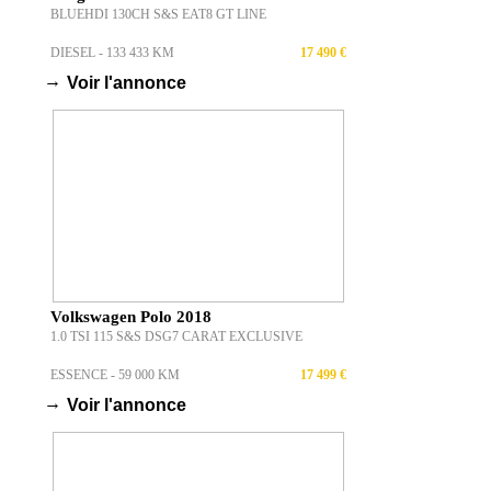
BLUEHDI 130CH S&S EAT8 GT LINE
DIESEL - 133 433 KM
17 490 €
→
Voir l'annonce
Volkswagen Polo 2018
1.0 TSI 115 S&S DSG7 CARAT EXCLUSIVE
ESSENCE - 59 000 KM
17 499 €
→
Voir l'annonce