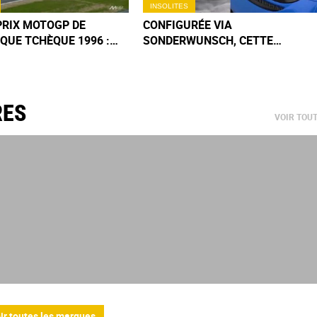
INSOLITES
PRIX MOTOGP DE
CONFIGURÉE VIA
QUE TCHÈQUE 1996 :
SONDERWUNSCH, CETTE
LEX CRIVILLÉ A BATTU
PORSCHE 911 GT2 RS "1 SUR 1"
OHAN DE 0,002
VAUT AUJOURD'HUI TROIS FOIS
E
SON PRIX D'ORIGINE
RES
VOIR TOU
ir toutes les marques