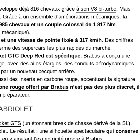
éveloppe déjà 816 chevaux grâce
à son V8 bi-turbo
. Mais
rt. Grâce à un ensemble d’améliorations mécaniques,
la
85 chevaux et un couple colossal de 1.817 Nm
se mécanique).
et une vitesse de pointe fixée à 317 km/h.
Des chiffres
fermé des supercars les plus rapides du marché.
ket GTC Deep Red est spécifique.
Brabus a conçu une
uge, avec des ailes élargies, des conduits aérodynamiques
 par un nouveau becquet arrière.
ussi des inserts en carbone rouge, accentuant la signature
bone
rouge offert par Brabus
n’est pas des plus discret,
il
u préparateur.
CABRIOLET
ocket GTS
(un étonnant break de chasse dérivé de la SL).
let. Le résultat : une silhouette spectaculaire
qui conserve
 en y ajoutant l’excentricité propre à Brabus.