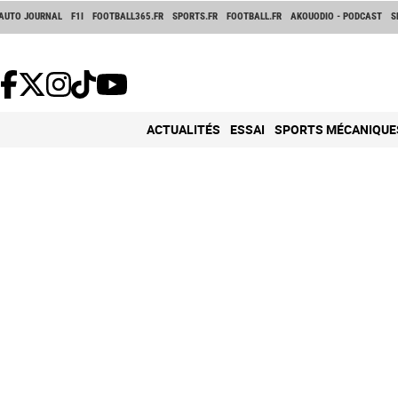
AUTO JOURNAL
F1I
FOOTBALL365.FR
SPORTS.FR
FOOTBALL.FR
AKOUODIO - PODCAST
S
ACTUALITÉS
ESSAI
SPORTS MÉCANIQUE