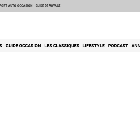
PORT AUTO OCCASION
GUIDE DE VOYAGE
S
GUIDE OCCASION
LES CLASSIQUES
LIFESTYLE
PODCAST
ANN