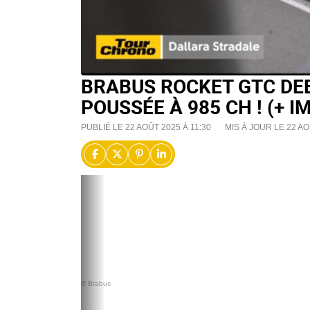
BRABUS ROCKET GTC DEE
POUSSÉE À 985 CH ! (+ I
PUBLIÉ LE 22 AOÛT 2025 À 11:30
MIS À JOUR LE 22 AO
© Brabus