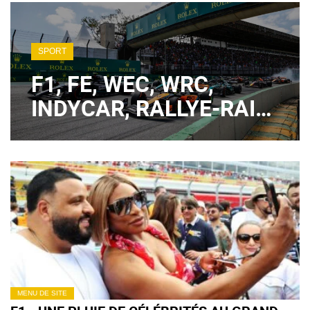
SPORT
F1, FE, WEC, WRC,
INDYCAR, RALLYE-RAID
: TOUT CE QUI CHANGE
EN SPORT AUTOMOBILE
EN 2024
MENU DE SITE