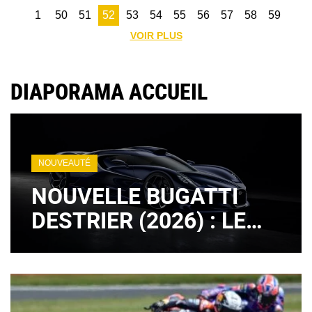
1
50
51
52
53
54
55
56
57
58
59
VOIR PLUS
DIAPORAMA ACCUEIL
NOUVEAUTÉ
NOUVELLE BUGATTI
DESTRIER (2026) : LE
LÉGENDAIRE MOTEUR
W16 EST DE RETOUR !
(+ IMAGES)