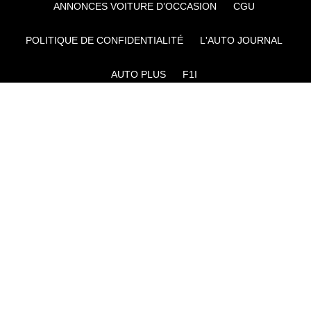
ANNONCES VOITURE D’OCCASION
CGU
POLITIQUE DE CONFIDENTIALITÉ
L'AUTO JOURNAL
AUTO PLUS
F1I
CE SITE APPARTIENT À REWORLD MEDIA
AUTRES THÉMATIQUES DU GROUPE :
VOYAGES
FÉMININ
INFOTAINMENT
MAISON
SPORT
SÉMINAIRES ET EVÉNEMENTIEL
TECHNOLOGIES
GAMING
ARTISANS/BTP
DIY DÉCO
GESTION DES COOKIES