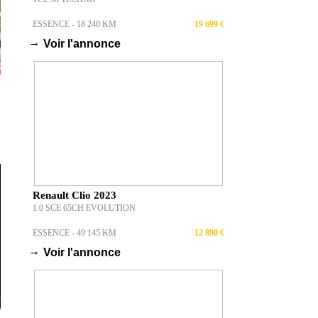
Peugeot 3008 2019
BLUEHDI 130CH S&S EAT8 GT LINE
DIESEL - 133 433 KM
17 490 €
→
Voir l'annonce
Volkswagen Polo 2018
1.0 TSI 115 S&S DSG7 CARAT EXCLUSIVE
ESSENCE - 59 000 KM
17 499 €
→
Voir l'annonce