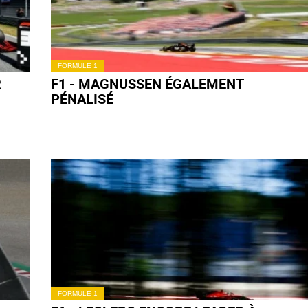
FORMULE 1
 SES
F1 - RUSSELL DÉSOLÉ POUR KVYAT
FORMULE 1
DÉÇU
F1 - HAMILTON ET RUSSELL PÉNALISÉS