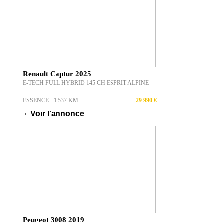
TOP 5 ARTICLES
ACHETÉE POUR
SEULEMENT 3 500 €,
CETTE MERCEDES SL
600...
PAR MAXIME VALLET