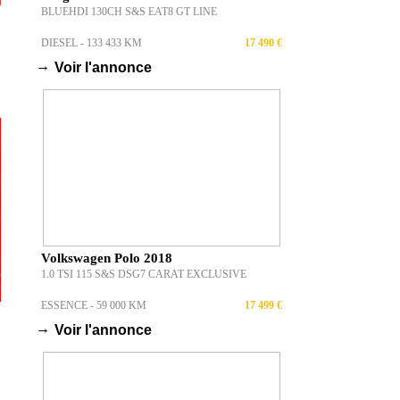
OCCASION - ALFA ROMEO
BRERA S (2010) : LE
COUPÉ ITALIEN...
PAR LUCAS BRENOT
VOLKSWAGEN GOLF 8 R :
1 000 CH ET UN
ÉCHAPPEMENT...
PAR LUCAS BRENOT
OCCASION - LANCIA
DELTA INTEGRALE 16V
(1990) :...
PAR LUCAS BRENOT
LE PROPRIÉTAIRE D'UNE
FERRARI 250 GTO UNIQUE
AU...
PAR MAXIME VALLET
ANNONCES
OCCASION