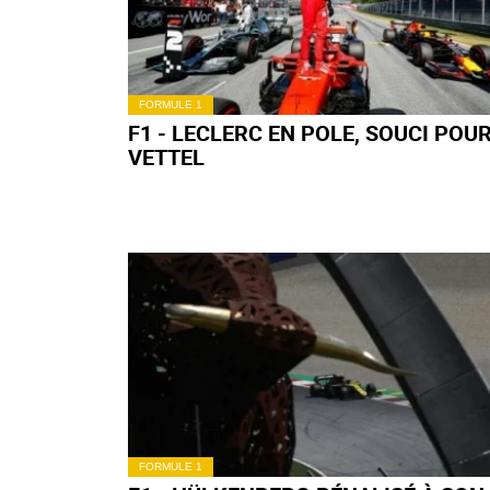
FORMULE 1
F1 - VERSTAPPEN RAVI, GASLY PAIE
ERREURS
FORMULE 1
F1 - ALBON PERFORMANT, KVYAT 