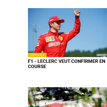
ACCUEIL
AUTEURS
VINCENT_LALANNE-S
Vincent_Lalanne-S
53994
résultats
Ses articles récents