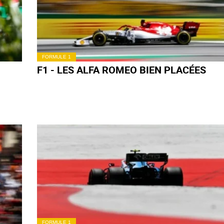
FORMULE 1
R
F1 - GP D'AUTRICHE : LES STRATÉGIES
POSSIBLES
FORMULE 1
F1 - GP D'AUTRICHE : LA GRILLE DE
DÉPART