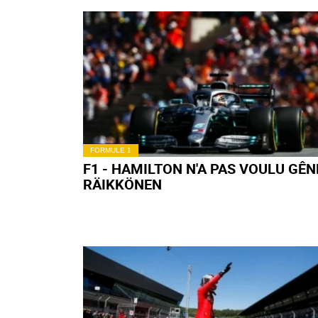
FORMULE 1
F1 - MAGNUSSEN : « QUAND ÇA
MARCHE, ÇA MARCHE »