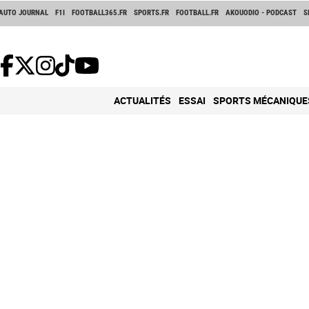
AUTO JOURNAL
F1I
FOOTBALL365.FR
SPORTS.FR
FOOTBALL.FR
AKOUODIO - PODCAST
S
ACTUALITÉS
ESSAI
SPORTS MÉCANIQUE