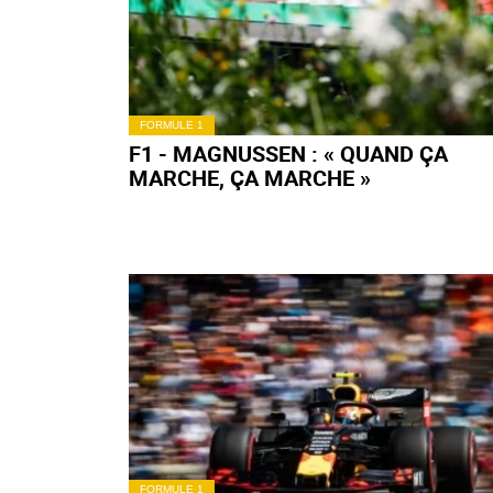
FORMULE 1
F1 - VICTOIRE SOUS CAUTION POU
VERSTAPPEN
FORMULE 1
F1 - HÜLKENBERG PROGRESSE,
RICCIARDO SOUFFRE