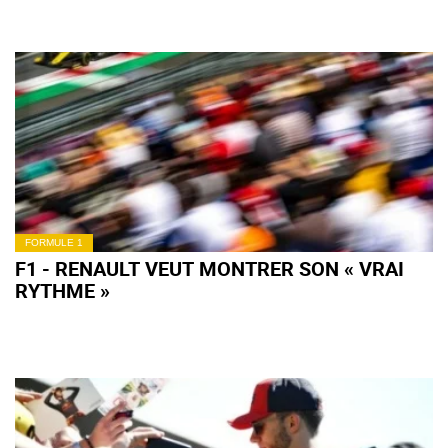
FORMULE 1
F1 - RENAULT VEUT MONTRER SON « VRAI
RYTHME »