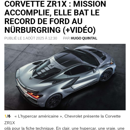
CORVETTE ZR1X : MISSION
ACCOMPLIE, ELLE BAT LE
RECORD DE FORD AU
NÜRBURGRING (+VIDÉO)
PUBLIÉ LE 1 AOÛT 2025 À 12:30
PAR
HUGO QUINTAL
1
/6
« L’hypercar américaine », Chevrolet présente la Corvette
ZR1X
oilà pour la fiche technique. En clair, une hypercar, une vraie, une