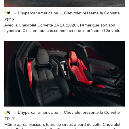
5
/6
« L’hypercar américaine », Chevrolet présente la Corvette
ZR1X
Avec la Chevrolet Corvette ZR1X (2026), l’Amérique sort son
hypercar. C’est en tout cas comme ça que le présente Chevrolet.
6
/6
« L’hypercar américaine », Chevrolet présente la Corvette
ZR1X
Même après plusieurs tours de circuit à bord de cette Chevrolet.