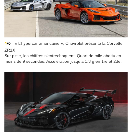
4
/6
« L’hypercar américaine », Chevrolet présente la Corvette
ZR1X
Sur piste, les chiffres s’entrechoquent. Quart de mile abattu en
moins de 9 secondes. Accélération jusqu’à 1,3 g en 1re et 2de.