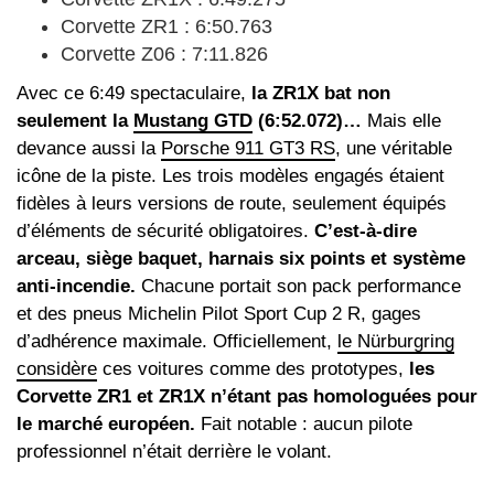
Corvette ZR1 : 6:50.763
Corvette Z06 : 7:11.826
Avec ce 6:49 spectaculaire,
la ZR1X bat non
seulement la
Mustang GTD
(6:52.072)…
Mais elle
devance aussi la
Porsche 911 GT3 RS
, une véritable
icône de la piste. Les trois modèles engagés étaient
fidèles à leurs versions de route, seulement équipés
d’éléments de sécurité obligatoires.
C’est-à-dire
arceau, siège baquet, harnais six points et système
anti-incendie.
Chacune portait son pack performance
et des pneus Michelin Pilot Sport Cup 2 R, gages
d’adhérence maximale. Officiellement,
le Nürburgring
considère
ces voitures comme des prototypes,
les
Corvette ZR1 et ZR1X n’étant pas homologuées pour
le marché européen.
Fait notable : aucun pilote
professionnel n’était derrière le volant.