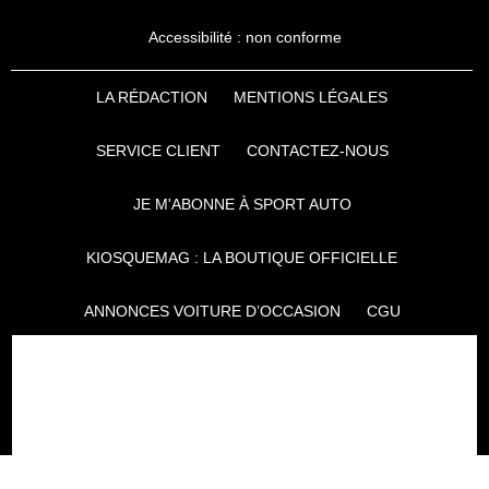
Accessibilité : non conforme
LA RÉDACTION
MENTIONS LÉGALES
SERVICE CLIENT
CONTACTEZ-NOUS
JE M'ABONNE À SPORT AUTO
KIOSQUEMAG : LA BOUTIQUE OFFICIELLE
ANNONCES VOITURE D’OCCASION
CGU
POLITIQUE DE CONFIDENTIALITÉ
L'AUTO JOURNAL
AUTO PLUS
F1I
CE SITE APPARTIENT À REWORLD MEDIA