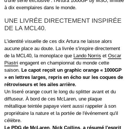
d'une série exclusive : l'Artura 1000GP by MSO, limitée
à dix exemplaires dans le monde.
UNE LIVRÉE DIRECTEMENT INSPIRÉE
DE LA MCL40.
L’identité visuelle de ces dix Artura ne laisse alors
aucune place au doute. La livrée s'inspire directement
de la MCL40, la monoplace que
Lando Norris
et
Oscar
Piastri
engagent en championnat du monde cette
saison.
Le capot reçoit un graphic orange « 1000GP
» en lettres larges, repris en écho sur les coques de
rétroviseurs et les ailes arrière.
Un liseré orange court le long du splitter avant et du
diffuseur. À bord de ces McLaren, une plaque
métallique teintée papaye vient aussi rappeler à son
propriétaire la nature et la portée de l'événement qu'il
célèbre.
Le PDG de McLaren, Nick Collins, a résumé l'esprit