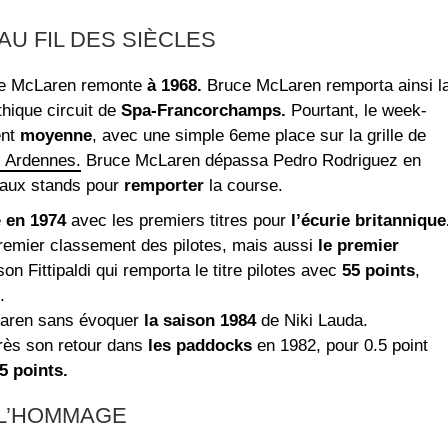
U FIL DES SIÈCLES
 de McLaren remonte
à 1968.
Bruce McLaren remporta ainsi l
thique circuit de
Spa-Francorchamps.
Pourtant, le week-
ent
moyenne
, avec une simple 6eme place sur la grille de
s Ardennes.
Bruce McLaren dépassa Pedro Rodriguez en
 aux stands pour
remporter
la course.
e
en 1974
avec les premiers titres pour
l’écurie britannique
remier classement des pilotes, mais aussi
le premier
 Fittipaldi qui remporta le titre pilotes avec
55 points
,
.
cLaren sans évoquer
la saison 1984
de Niki Lauda.
après son retour dans
les paddocks
en 1982, pour 0.5 point
5 points.
 L’HOMMAGE