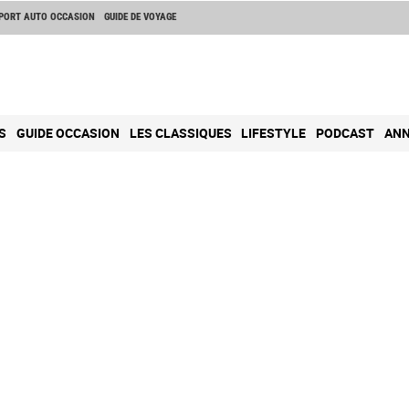
PORT AUTO OCCASION
GUIDE DE VOYAGE
S
GUIDE OCCASION
LES CLASSIQUES
LIFESTYLE
PODCAST
ANN