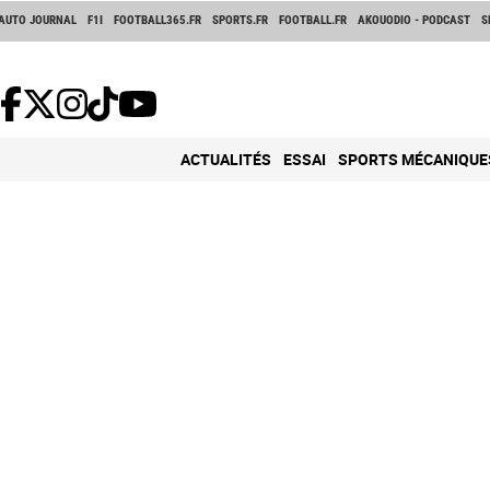
AUTO JOURNAL
F1I
FOOTBALL365.FR
SPORTS.FR
FOOTBALL.FR
AKOUODIO - PODCAST
S
ACTUALITÉS
ESSAI
SPORTS MÉCANIQUE