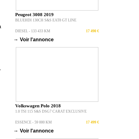
Peugeot 3008 2019
BLUEHDI 130CH S&S EAT8 GT LINE
a
DIESEL - 133 433 KM
17 490 €
→
Voir l'annonce
.
Volkswagen Polo 2018
1.0 TSI 115 S&S DSG7 CARAT EXCLUSIVE
ESSENCE - 59 000 KM
17 499 €
→
Voir l'annonce