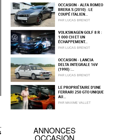
OCCASION - ALFA ROMEO
BRERA S (2010) : LE
COUPÉ ITALIEN...
PAR LUCAS BRENOT
VOLKSWAGEN GOLF 8 R :
1 000 CH ET UN
ÉCHAPPEMENT...
PAR LUCAS BRENOT
OCCASION - LANCIA
DELTA INTEGRALE 16V
(1990) :...
PAR LUCAS BRENOT
LE PROPRIÉTAIRE D'UNE
FERRARI 250 GTO UNIQUE
AU...
PAR MAXIME VALLET
ANNONCES
s
OCCASION