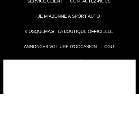
SERVICE CLIENT
CONTACTEZ-NOUS
JE M'ABONNE À SPORT AUTO
KIOSQUEMAG : LA BOUTIQUE OFFICIELLE
ANNONCES VOITURE D’OCCASION
CGU
POLITIQUE DE CONFIDENTIALITÉ
L'AUTO JOURNAL
AUTO PLUS
F1I
CE SITE APPARTIENT À REWORLD MEDIA
AUTRES THÉMATIQUES DU GROUPE :
VOYAGES
FÉMININ
INFOTAINMENT
MAISON
SPORT
SÉMINAIRES ET EVÉNEMENTIEL
TECHNOLOGIES