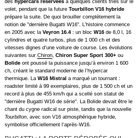
des
hypercars réservées
à quelques clients triés sur le
volet, pendant que la future
Tourbillon V16 hybride
prépare la suite. De quoi brouiller complètement la
notion de "dernière Bugatti W16". L’histoire commence
en 2005 avec la
Veyron 16.4
: un bloc
W16
de 8,0 l, 16
cylindres et quatre turbos, plus de 1 000 ch et des
vitesses dignes d’une voiture de course. Les évolutions
suivantes sur
Chiron
,
Chiron Super Sport 300+
ou
Bolide
ont poussé la puissance jusqu’à environ 1 600
ch, créant le standard moderne de l’hypercar
thermique. La
W16 Mistral
a marqué un tournant :
roadster limité à 99 exemplaires, plus de 1 500 ch et un
record à plus de 455 km/h qui a scellé son statut de
"dernière Bugatti W16 de série". La Bolide devait être le
chant du cygne radical sur piste, tandis que la nouvelle
Tourbillon
, avec son V16 atmosphérique hybride,
symbolise officiellement l’après‑W16.