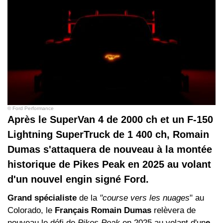
© Ford Performance
Après le SuperVan 4 de 2000 ch et un F-150
Lightning SuperTruck de 1 400 ch, Romain
Dumas s'attaquera de nouveau à la montée
historique de Pikes Peak en 2025 au volant
d'un nouvel engin signé Ford.
Grand spécialiste
de la
"course vers les nuages
" au
Colorado, le
Français Romain Dumas
relèvera de
nouveau le défi de
Pikes Peak
en 2025 au volant d'un
e