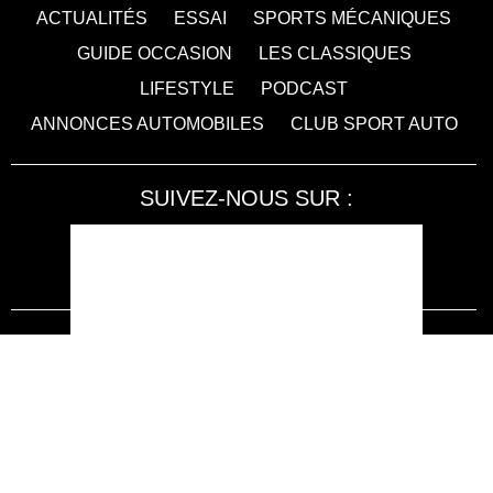
ACTUALITÉS
ESSAI
SPORTS MÉCANIQUES
GUIDE OCCASION
LES CLASSIQUES
LIFESTYLE
PODCAST
ANNONCES AUTOMOBILES
CLUB SPORT AUTO
SUIVEZ-NOUS SUR :
Accessibilité : non conforme
LA RÉDACTION
MENTIONS LÉGALES
SERVICE CLIENT
CONTACTEZ-NOUS
JE M'ABONNE À SPORT AUTO