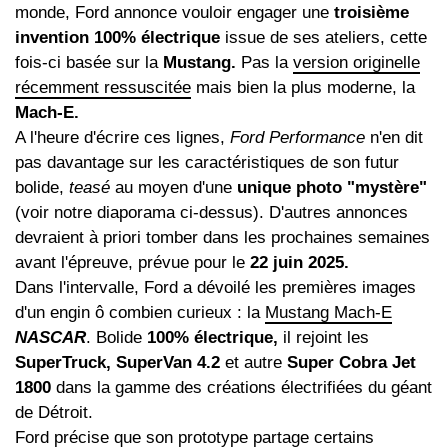
monde, Ford annonce vouloir engager une
troisième
invention 100% électrique
issue de ses ateliers, cette
fois-ci basée sur la
Mustang.
Pas la
version originelle
récemment ressuscitée
mais bien la plus moderne, la
Mach-E.
A l'heure d'écrire ces lignes,
Ford Performance
n'en dit
pas davantage sur les caractéristiques de son futur
bolide,
teasé
au moyen d'une
unique photo "mystère"
(voir notre diaporama ci-dessus). D'autres annonces
devraient à priori tomber dans les prochaines semaines
avant l'épreuve, prévue pour le
22 juin 2025.
Dans l'intervalle, Ford a dévoilé les premières images
d'un engin ô combien curieux : la
Mustang Mach-E
NASCAR
. Bolide
100% électrique,
il rejoint les
SuperTruck, SuperVan 4.2
et autre
Super Cobra Jet
1800
dans la gamme des créations électrifiées du géant
de Détroit.
Ford précise que son prototype partage certains