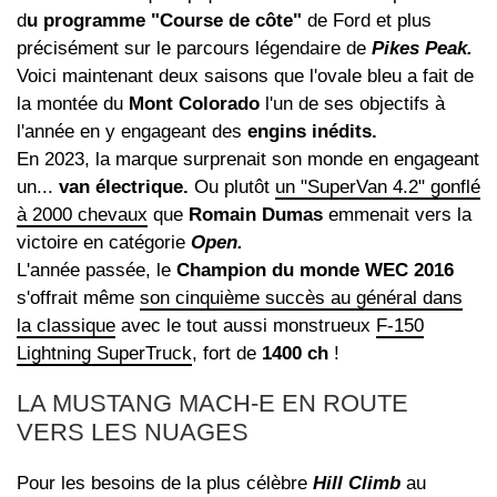
d
u programme "Course de côte"
de Ford et plus
précisément sur le parcours légendaire de
Pikes Peak.
Voici maintenant deux saisons que l'ovale bleu a fait de
la montée du
Mont Colorado
l'un de ses objectifs à
l'année en y engageant des
engins inédits.
En 2023, la marque surprenait son monde en engageant
un...
van électrique.
Ou plutôt
un "SuperVan 4.2" gonflé
à 2000 chevaux
que
Romain Dumas
emmenait vers la
victoire en catégorie
Open.
L'année passée, le
Champion du monde WEC 2016
s'offrait même
son cinquième succès au général dans
la classique
avec le tout aussi monstrueux
F-150
Lightning SuperTruck
, fort de
1400 ch
!
LA MUSTANG MACH-E EN ROUTE
VERS LES NUAGES
Pour les besoins de la plus célèbre
Hill Climb
au