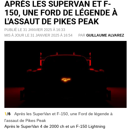
APRÈS LES SUPERVAN ET F-
150, UNE FORD DE LÉGENDE À
L'ASSAUT DE PIKES PEAK
PUBLIÉ LE 31 JANVIER 2025 À 16:33
MIS À JOUR LE 31 JANVIER 2025 À 16:54
PAR
GUILLAUME ALVAREZ
1
/6
Après les SuperVan et F-150, une Ford de légende à
l'assaut de Pikes Peak
Après le SuperVan 4 de 2000 ch et un F-150 Lightning