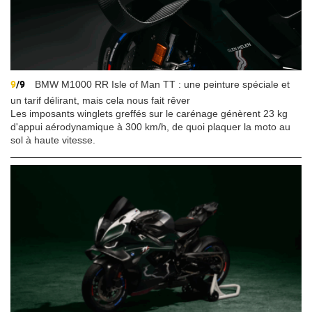
9
/9
BMW M1000 RR Isle of Man TT : une peinture spéciale et
un tarif délirant, mais cela nous fait rêver
Les imposants winglets greffés sur le carénage génèrent 23 kg
d'appui aérodynamique à 300 km/h, de quoi plaquer la moto au
sol à haute vitesse.