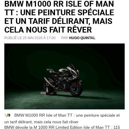
BMW M1000 RR ISLE OF MAN
TT : UNE PEINTURE SPÉCIALE
ET UN TARIF DÉLIRANT, MAIS
CELA NOUS FAIT RÊVER
PUBLIÉ LE 25 MAI 2026 À 17:00
PAR
HUGO QUINTAL
1
/9
BMW M1000 RR Isle of Man TT : une peinture spéciale et
un tarif délirant, mais cela nous fait rêver
BMW dévoile la M 1000 RR Limited Edition Isle of Man TT : 115