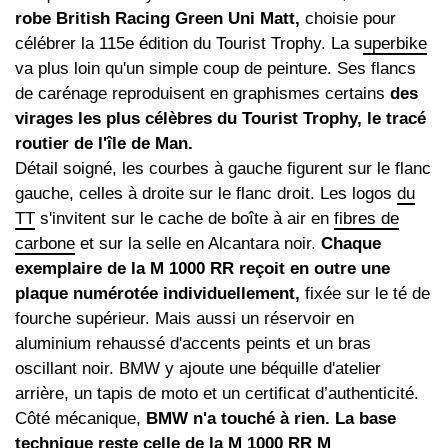
robe British Racing Green Uni Matt,
choisie pour
célébrer la 115e édition du Tourist Trophy. La s
uperbike
va plus loin qu'un simple coup de peinture. Ses flancs
de carénage reproduisent en graphismes certains
des
virages les plus célèbres du Tourist Trophy, le tracé
routier de l'île de Man.
Détail soigné, les courbes à gauche figurent sur le flanc
gauche, celles à droite sur le flanc droit. Les logos
du
TT
s'invitent sur le cache de boîte à air en
fibres de
carbone
et sur la selle en Alcantara noir.
Chaque
exemplaire de la M 1000 RR reçoit en outre une
plaque numérotée individuellement,
fixée sur le té de
fourche supérieur. Mais aussi un réservoir en
aluminium rehaussé d'accents peints et un bras
oscillant noir. BMW y ajoute une béquille d'atelier
arrière, un tapis de moto et un certificat d’authenticité.
Côté mécanique,
BMW n'a touché à rien. La base
technique reste celle de la M 1000 RR M