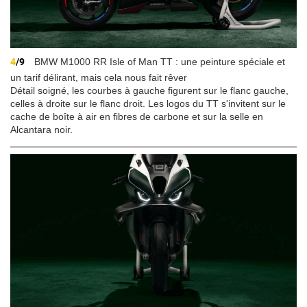
4
/9
BMW M1000 RR Isle of Man TT : une peinture spéciale et
un tarif délirant, mais cela nous fait rêver
Détail soigné, les courbes à gauche figurent sur le flanc gauche,
celles à droite sur le flanc droit. Les logos du TT s'invitent sur le
cache de boîte à air en fibres de carbone et sur la selle en
Alcantara noir.