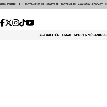
AUTO JOURNAL
F1I
FOOTBALL365.FR
SPORTS.FR
FOOTBALL.FR
AKOUODIO - PODCAST
S
ACTUALITÉS
ESSAI
SPORTS MÉCANIQUE