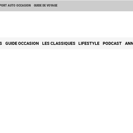
PORT AUTO OCCASION
GUIDE DE VOYAGE
S
GUIDE OCCASION
LES CLASSIQUES
LIFESTYLE
PODCAST
ANN