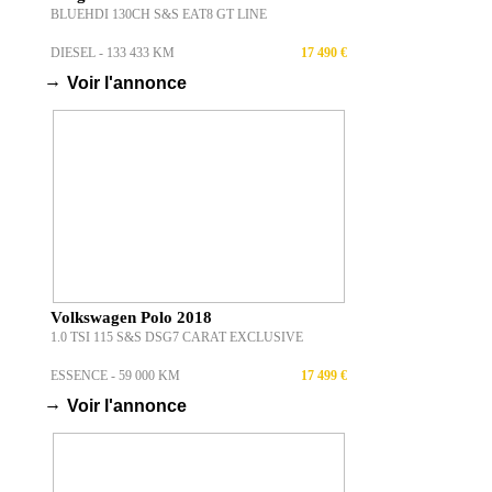
BLUEHDI 130CH S&S EAT8 GT LINE
DIESEL - 133 433 KM
17 490 €
→
Voir l'annonce
Volkswagen Polo 2018
1.0 TSI 115 S&S DSG7 CARAT EXCLUSIVE
ESSENCE - 59 000 KM
17 499 €
→
Voir l'annonce