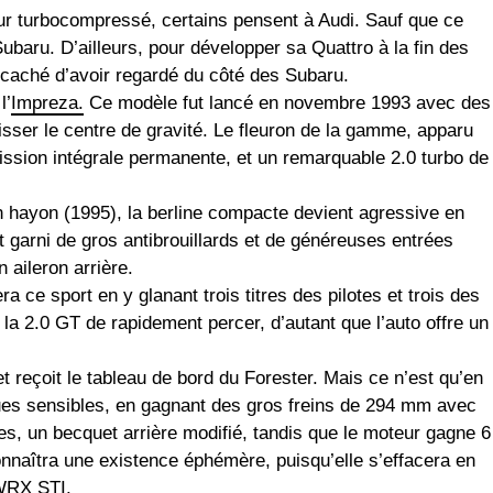
eur turbocompressé, certains pensent à Audi. Sauf que ce
baru. D’ailleurs, pour développer sa Quattro à la fin des
 caché d’avoir regardé du côté des Subaru.
l’
Impreza.
Ce modèle fut lancé en novembre 1993 avec des
isser le centre de gravité. Le fleuron de la gamme, apparu
ssion intégrale permanente, et un remarquable 2.0 turbo de
 hayon (1995), la berline compacte devient agressive en
 garni de gros antibrouillards et de généreuses entrées
n aileron arrière.
a ce sport en y glanant trois titres des pilotes et trois des
la 2.0 GT de rapidement percer, d’autant que l’auto offre un
t reçoit le tableau de bord du Forester. Mais ce n’est qu’en
ques sensibles, en gagnant des gros freins de 294 mm avec
es, un becquet arrière modifié, tandis que le moteur gagne 6
onnaîtra une existence éphémère, puisqu’elle s’effacera en
 WRX STI.