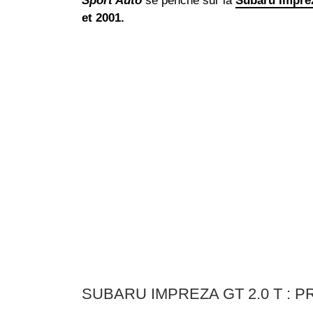
Sport Auto
se penche sur la
Subaru Impre
et 2001.
SUBARU IMPREZA GT 2.0 T : 