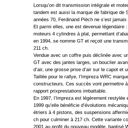
Lorsqu’on dit transmission intégrale et mot
tandem est aussi la marque de fabrique de Su
années 70, Ferdinand Piëch ne s’est jamais
Et parmi elles, une est devenue légendaire : 
moteurs 4 cylindres à plat, permettant d’aba
en 1994, se nomme GT et reçoit une transmi
211 ch.
Vendue avec un coffre puis déclinée avec un
GT avec des jantes larges, un bouclier avant
d’air, une grosse prise d’air sur le capot et u
Taillée pour le rallye, l’Impreza WRC marquer
constructeurs. Ces succès vont permettre à 
rapport prixprestations imbattable.
En 1997, l’Impreza est légèrement restylée e
1999 qu’elle bénéficie d’évolutions mécani
étriers à 4 pistons, des suspensions affermi
ch pour culminer à 217 ch. Cette variante c
2001 au profit du nouveau modèle, baptisé