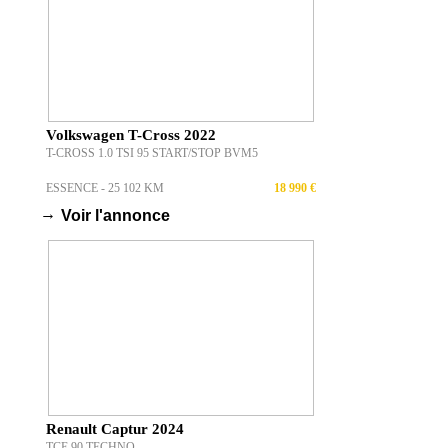
Volkswagen T-Cross 2022
T-CROSS 1.0 TSI 95 START/STOP BVM5
ESSENCE - 25 102 KM
18 990 €
→
Voir l'annonce
Renault Captur 2024
TCE 90 TECHNO