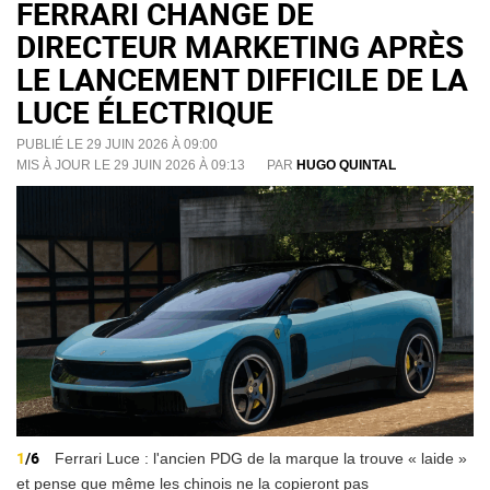
FERRARI CHANGE DE
DIRECTEUR MARKETING APRÈS
LE LANCEMENT DIFFICILE DE LA
LUCE ÉLECTRIQUE
PUBLIÉ LE 29 JUIN 2026 À 09:00
MIS À JOUR LE 29 JUIN 2026 À 09:13
PAR
HUGO QUINTAL
1
/6
Ferrari Luce : l'ancien PDG de la marque la trouve « laide »
et pense que même les chinois ne la copieront pas