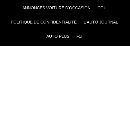
ANNONCES VOITURE D’OCCASION
CGU
POLITIQUE DE CONFIDENTIALITÉ
L'AUTO JOURNAL
AUTO PLUS
F1I
CE SITE APPARTIENT À REWORLD MEDIA
AUTRES THÉMATIQUES DU GROUPE :
VOYAGES
FÉMININ
INFOTAINMENT
MAISON
SPORT
SÉMINAIRES ET EVÉNEMENTIEL
TECHNOLOGIES
GAMING
ARTISANS/BTP
DIY DÉCO
GESTION DES COOKIES