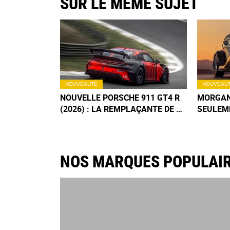
SUR LE MÊME SUJET
NOUVEAUTÉ
NOUVEAU
NOUVELLE PORSCHE 911 GT4 R
MORGAN
(2026) : LA REMPLAÇANTE DE LA
SEULEM
CAYMAN GT4 CLUBSPORT EST
POUR CE
ENFIN LÀ
INTROU
NOS MARQUES POPULAI