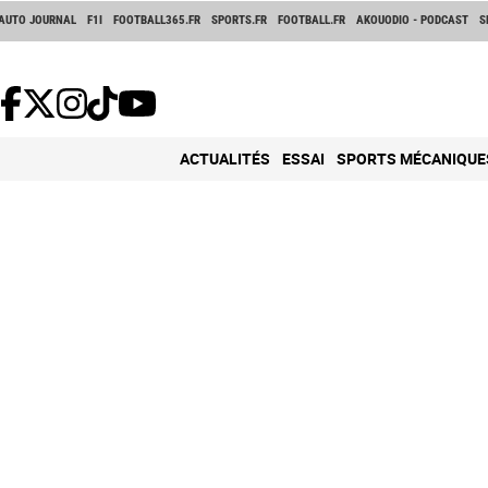
AUTO JOURNAL
F1I
FOOTBALL365.FR
SPORTS.FR
FOOTBALL.FR
AKOUODIO - PODCAST
S
ACTUALITÉS
ESSAI
SPORTS MÉCANIQUE