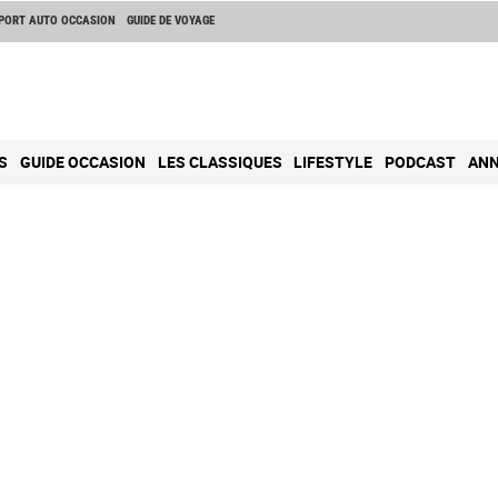
PORT AUTO OCCASION
GUIDE DE VOYAGE
S
GUIDE OCCASION
LES CLASSIQUES
LIFESTYLE
PODCAST
ANN