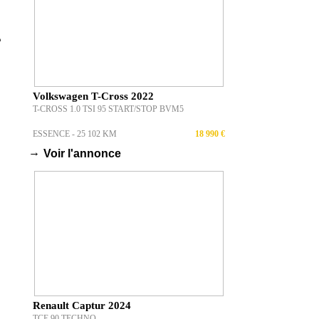
e
Volkswagen T-Cross 2022
T-CROSS 1.0 TSI 95 START/STOP BVM5
ESSENCE - 25 102 KM
18 990 €
→
Voir l'annonce
Renault Captur 2024
TCE 90 TECHNO