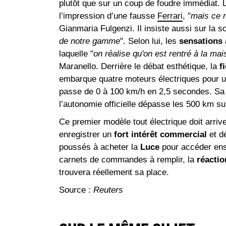
plutôt que sur un coup de foudre immédiat.
l’impression d’une fausse
Ferrari
, "
mais ce n
Gianmaria Fulgenzi. Il insiste aussi sur la sop
de notre gamme
". Selon lui, les
sensations 
laquelle "
on réalise qu'on est rentré à la ma
Maranello. Derrière le débat esthétique, la
f
embarque quatre moteurs électriques pour un
passe de 0 à 100 km/h en 2,5 secondes. Sa b
l’autonomie officielle dépasse les 500 km s
Ce premier modèle tout électrique doit arriv
enregistrer un
fort intérêt commercial
et dé
poussés à acheter la
Luce
pour accéder ensu
carnets de commandes à remplir, la
réacti
trouvera réellement sa place.
Source :
Reuters