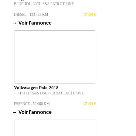
BLUEHDI 130CH S&S EAT8 GT LINE
DIESEL - 133 433 KM
17 490 €
→
Voir l'annonce
Volkswagen Polo 2018
1.0 TSI 115 S&S DSG7 CARAT EXCLUSIVE
ESSENCE - 59 000 KM
17 499 €
→
Voir l'annonce