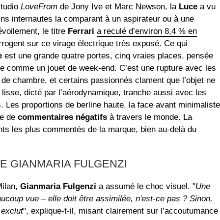
studio
LoveFrom
de Jony Ive et Marc Newson, la
Luce
a vu
ins internautes la comparant à un aspirateur ou à une
voilement, le titre
Ferrari
a reculé d’environ 8,4 % en
rogent sur ce virage électrique très exposé. Ce qui
e
est une grande quatre portes, cinq vraies places, pensée
ue comme un jouet de week-end. C’est une rupture avec les
 de chambre, et certains passionnés clament que l’objet ne
s lisse, dicté par l’aérodynamique, tranche aussi avec les
Les proportions de berline haute, la face avant minimaliste
re de
commentaires négatifs
à travers le monde. La
nts les plus commentés de la marque, bien au-delà du
DE GIANMARIA FULGENZI
Milan,
Gianmaria Fulgenzi
a assumé le choc visuel. "
Une
ucoup vue – elle doit être assimilée, n'est-ce pas ? Sinon,
 exclut
", explique-t-il, misant clairement sur l’accoutumance