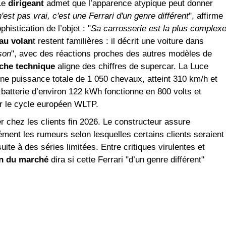
 Le
dirigeant
admet que l’apparence atypique peut donner
'est pas vrai, c'est une Ferrari d'un genre différent
", affirme
histication de l’objet : "
Sa carrosserie est la plus complex
au volan
t restent familières : il décrit une voiture dans
ison
", avec des réactions proches des autres modèles de
iche technique
aligne des chiffres de supercar. La Luce
e puissance totale de 1 050 chevaux, atteint 310 km/h et
atterie d’environ 122 kWh fonctionne en 800 volts et
ur le cycle européen WLTP.
er chez les clients fin 2026. Le constructeur assure
ment les rumeurs selon lesquelles certains clients seraient
ite à des séries limitées. Entre critiques virulentes et
on du marché
dira si cette Ferrari "d’un genre différent"