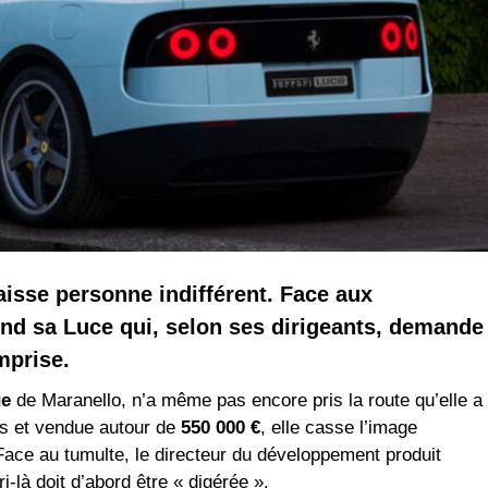
laisse personne indifférent. Face aux
end sa Luce qui, selon ses dirigeants, demande
mprise.
ue
de Maranello, n’a même pas encore pris la route qu’elle a
ces et vendue autour de
550 000 €
, elle casse l’image
ace au tumulte, le directeur du développement produit
-là doit d’abord être « digérée ».