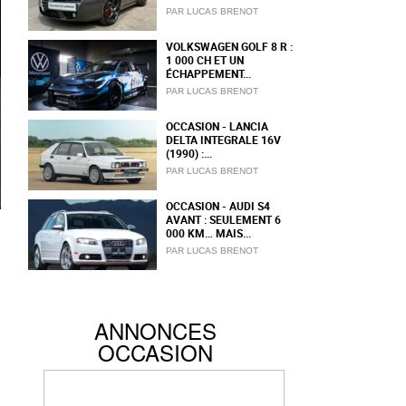
PAR LUCAS BRENOT
VOLKSWAGEN GOLF 8 R :
1 000 CH ET UN
ÉCHAPPEMENT...
PAR LUCAS BRENOT
OCCASION - LANCIA
DELTA INTEGRALE 16V
(1990) :...
PAR LUCAS BRENOT
OCCASION - AUDI S4
AVANT : SEULEMENT 6
000 KM… MAIS...
PAR LUCAS BRENOT
ANNONCES
OCCASION