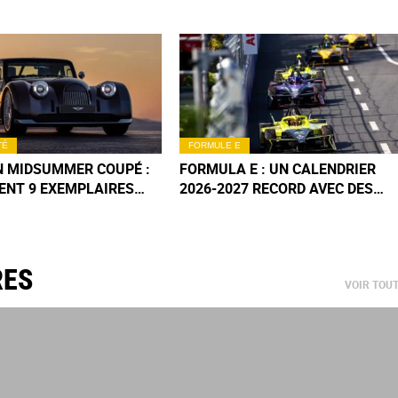
TÉ
FORMULE E
 MIDSUMMER COUPÉ :
FORMULA E : UN CALENDRIER
ENT 9 EXEMPLAIRES
2026-2027 RECORD AVEC DES
 CHEF-D'ŒUVRE DÉJÀ
PISTES DE LÉGENDE !
VABLE
RES
VOIR TOU