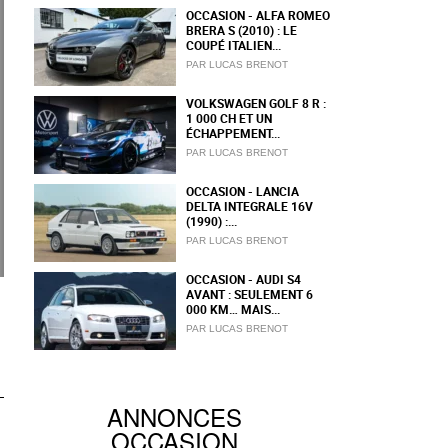
OCCASION - ALFA ROMEO
BRERA S (2010) : LE
COUPÉ ITALIEN...
PAR LUCAS BRENOT
VOLKSWAGEN GOLF 8 R :
1 000 CH ET UN
ÉCHAPPEMENT...
PAR LUCAS BRENOT
OCCASION - LANCIA
DELTA INTEGRALE 16V
(1990) :...
PAR LUCAS BRENOT
OCCASION - AUDI S4
AVANT : SEULEMENT 6
000 KM… MAIS...
PAR LUCAS BRENOT
ANNONCES
OCCASION