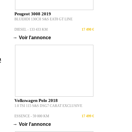
Peugeot 3008 2019
BLUEHDI 130CH S&S EAT8 GT LINE
DIESEL - 133 433 KM
17 490 €
→
Voir l'annonce
a
Volkswagen Polo 2018
1.0 TSI 115 S&S DSG7 CARAT EXCLUSIVE
ESSENCE - 59 000 KM
17 499 €
→
Voir l'annonce