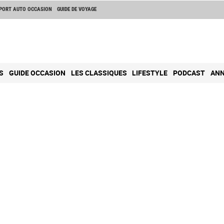
PORT AUTO OCCASION
GUIDE DE VOYAGE
S
GUIDE OCCASION
LES CLASSIQUES
LIFESTYLE
PODCAST
ANN