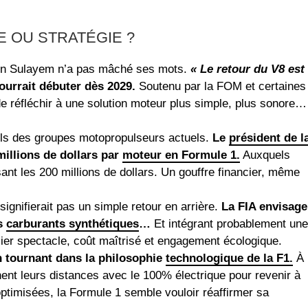
E OU STRATÉGIE ?
en Sulayem n’a pas mâché ses mots.
« Le retour du V8 est
pourrait débuter dès 2029.
Soutenu par la FOM et certaines
e réfléchir à une solution moteur plus simple, plus sonore…
els des groupes motopropulseurs actuels.
Le
président de l
millions de dollars par
moteur en Formule 1.
Auxquels
nt les 200 millions de dollars. Un gouffre financier, même
ignifierait pas un simple retour en arrière.
La FIA envisage
s
carburants synthétiques
…
Et intégrant probablement une
cilier spectacle, coût maîtrisé et engagement écologique.
 tournant dans la philosophie
technologique de la F1.
À
ent leurs distances avec le 100% électrique pour revenir à
ptimisées, la Formule 1 semble vouloir réaffirmer sa