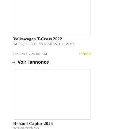
Volkswagen T-Cross 2022
T-CROSS 1.0 TSI 95 START/STOP BVM5
ESSENCE - 25 102 KM
18 990 €
→
Voir l'annonce
Renault Captur 2024
TCE 90 TECHNO