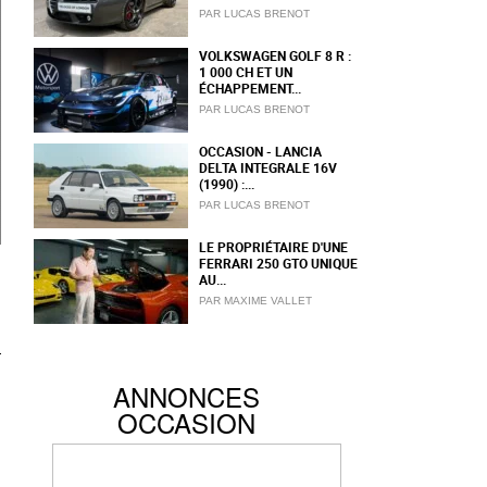
PAR LUCAS BRENOT
VOLKSWAGEN GOLF 8 R :
1 000 CH ET UN
ÉCHAPPEMENT...
PAR LUCAS BRENOT
OCCASION - LANCIA
DELTA INTEGRALE 16V
(1990) :...
PAR LUCAS BRENOT
LE PROPRIÉTAIRE D'UNE
FERRARI 250 GTO UNIQUE
AU...
PAR MAXIME VALLET
ANNONCES
OCCASION