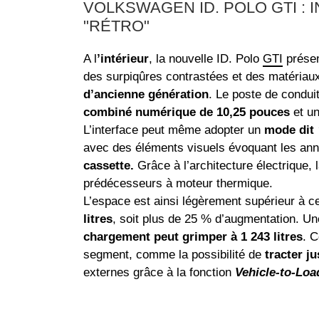
VOLKSWAGEN ID. POLO GTI : 
"RÉTRO"
A l
’intérieur
, la nouvelle ID. Polo
GTI
prése
des surpiqûres contrastées et des matériaux
d’ancienne génération
. Le poste de condui
combiné numérique de 10,25 pouces
et u
L’interface peut même adopter un
mode dit
avec des éléments visuels évoquant les a
cassette.
Grâce à l’architecture électrique, 
prédécesseurs à moteur thermique.
L’espace est ainsi légèrement supérieur à ce
litres
, soit plus de 25 % d’augmentation. Une
chargement peut grimper à 1 243 litres
. C
segment, comme la possibilité de
tracter j
externes grâce à la fonction
Vehicle-to-Loa