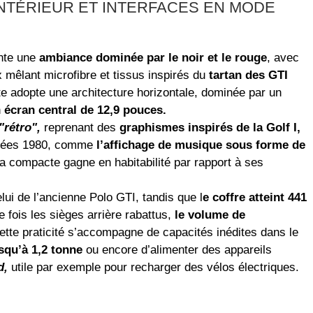
INTÉRIEUR ET INTERFACES EN MODE
nte une
ambiance dominée par le noir et le rouge
, avec
 mêlant microfibre et tissus inspirés du
tartan des GTI
te adopte une architecture horizontale, dominée par un
n
écran central de 12,9 pouces.
"rétro",
reprenant des
graphismes inspirés de la Golf I,
nnées 1980, comme
l’affichage de musique sous forme de
la compacte gagne en habitabilité par rapport à ses
lui de l’ancienne Polo GTI, tandis que l
e coffre atteint 441
 fois les sièges arrière rabattus,
le volume de
ette praticité s’accompagne de capacités inédites dans le
usqu’à 1,2 tonne
ou encore d’alimenter des appareils
d,
utile par exemple pour recharger des vélos électriques.