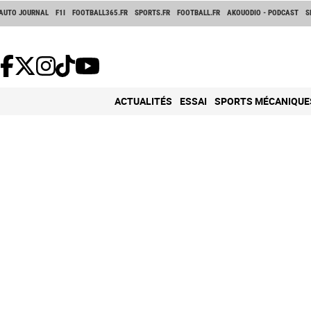
AUTO JOURNAL
F1I
FOOTBALL365.FR
SPORTS.FR
FOOTBALL.FR
AKOUODIO - PODCAST
S
ACTUALITÉS
ESSAI
SPORTS MÉCANIQUE