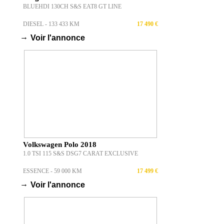
BLUEHDI 130CH S&S EAT8 GT LINE
DIESEL - 133 433 KM
17 490 €
→
Voir l'annonce
Volkswagen Polo 2018
1.0 TSI 115 S&S DSG7 CARAT EXCLUSIVE
ESSENCE - 59 000 KM
17 499 €
→
Voir l'annonce