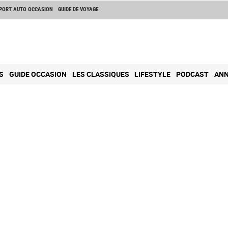
PORT AUTO OCCASION
GUIDE DE VOYAGE
S
GUIDE OCCASION
LES CLASSIQUES
LIFESTYLE
PODCAST
ANN