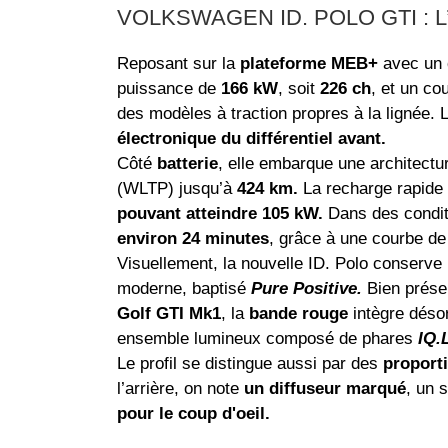
VOLKSWAGEN ID. POLO GTI : 
Reposant sur la
plateforme MEB+
avec un
puissance de
166 kW
, soit
226 ch
, et un co
des modèles à traction propres à la lignée. 
électronique du différentiel avant.
Côté
batterie
, elle embarque une architect
(WLTP) jusqu’à
424 km.
La recharge rapide 
pouvant atteindre 105 kW.
Dans des condit
environ 24 minutes
, grâce à une courbe de
Visuellement, la nouvelle ID. Polo conserve
moderne, baptisé
Pure Positive.
Bien présen
Golf GTI Mk1
, la
bande rouge
intègre dés
ensemble lumineux composé de phares
IQ.
Le profil se distingue aussi par des
proport
l’arrière, on note
un diffuseur marqué
, un 
pour le coup d'oeil.