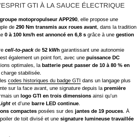
L’ESPRIT GTI À LA SAUCE ÉLECTRIQUE
groupe motopropulseur APP290
, elle propose une
uple de
290 Nm transmis aux roues avant
, dans la tradition
Le
0 à 100 km/h est annoncé en 6,8 s
grâce à une
gestion
ure
cell-to-pack
de
52 kWh
garantissant une autonomie
est également un point fort, avec une
puissance DC
ions optimales, la
batterie peut passer de 10 à 80 % en
 charge stabilisée.
 les
codes historiques du badge GTI
dans un langage plus
te sur la face avant, une signature depuis la
première
ormais un
logo GTI en trois dimensions
ainsi qu’un
Light
et d’une
barre LED continue
.
ions compactes
posées sur des
jantes de 19 pouces
. À
spoiler de toit divisé et une
signature lumineuse travaillée