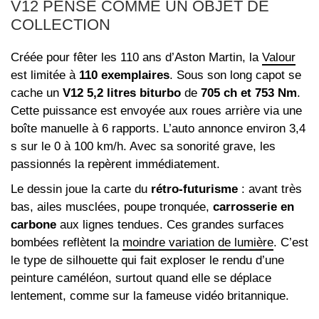
V12 PENSÉ COMME UN OBJET DE
COLLECTION
Créée pour fêter les 110 ans d’Aston Martin, la
Valour
est limitée à
110 exemplaires
. Sous son long capot se
cache un
V12 5,2 litres biturbo
de
705 ch et 753 Nm
.
Cette puissance est envoyée aux roues arrière via une
boîte manuelle à 6 rapports. L’auto annonce environ 3,4
s sur le 0 à 100 km/h. Avec sa sonorité grave, les
passionnés la repèrent immédiatement.
Le dessin joue la carte du
rétro‑futurisme
: avant très
bas, ailes musclées, poupe tronquée,
carrosserie en
carbone
aux lignes tendues. Ces grandes surfaces
bombées reflètent la
moindre variation de lumière
. C’est
le type de silhouette qui fait exploser le rendu d’une
peinture caméléon, surtout quand elle se déplace
lentement, comme sur la fameuse vidéo britannique.