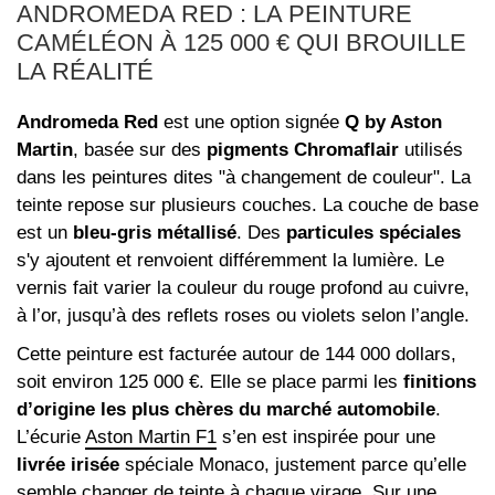
ANDROMEDA RED : LA PEINTURE
CAMÉLÉON À 125 000 € QUI BROUILLE
LA RÉALITÉ
Andromeda Red
est une option signée
Q by Aston
Martin
, basée sur des
pigments Chromaflair
utilisés
dans les peintures dites "à changement de couleur". La
teinte repose sur plusieurs couches. La couche de base
est un
bleu‑gris métallisé
. Des
particules spéciales
s'y ajoutent et renvoient différemment la lumière. Le
vernis fait varier la couleur du rouge profond au cuivre,
à l’or, jusqu’à des reflets roses ou violets selon l’angle.
Cette peinture est facturée autour de 144 000 dollars,
soit environ 125 000 €. Elle se place parmi les
finitions
d’origine les plus chères du marché automobile
.
L’écurie
Aston Martin F1
s’en est inspirée pour une
livrée irisée
spéciale Monaco, justement parce qu’elle
semble changer de teinte à chaque virage. Sur une