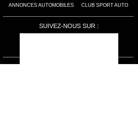
ANNONCES AUTOMOBILES
CLUB SPORT AUTO
SUIVEZ-NOUS SUR :
Accessibilité : non conforme
LA RÉDACTION
MENTIONS LÉGALES
SERVICE CLIENT
CONTACTEZ-NOUS
JE M'ABONNE À SPORT AUTO
KIOSQUEMAG : LA BOUTIQUE OFFICIELLE
ANNONCES VOITURE D’OCCASION
CGU