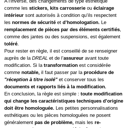
A l'inverse, des changements de type esthétique
comme les
stickers, kits carrosserie
ou
éclairage
intérieur
sont autorisés à condition qu’ils respectent
les
normes de sécurité
et
d’homologation.
Le
remplacement de pièces par des éléments certifiés
,
comme des jantes ou des suspensions, est également
toléré
.
Pour rester en règle, il est conseillé de se renseigner
auprès de la
DREAL
et de l’
assureur
avant toute
modification. Si la
transformation
est considérée
comme
notable,
il faut passer par la
procédure de
"réception à titre isolé"
et conserver tous les
documents et rapports liés à la modification.
En conclusion, la règle est simple :
toute modification
qui change les caractéristiques techniques d’origine
doit être homologuée.
Les petites personnalisations
esthétiques ou les pièces homologuées ne posent
généralement
pas de problème,
mais les
re-