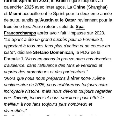
format Sprint en 2021,
le
Brésil
figure toujours au
calendrier 2025 avec Interlagos. La
Chine
(Shanghaï)
et
Miami
accueilleront le Sprint pour la deuxième année
de suite, tandis qu'
Austin
et
le Qatar
reviennent pour la
troisième fois. Autre retour : celui de
Spa-
Francorchamps
après avoir fait l'impasse sur 2023.
"Le Sprint a été un grand succès pour la Formule 1,
apportant à tous nos fans plus d'action et de course en
piste"
, déclare
Stefano Domenicali,
le PDG de la
Formule 1.
"Nous en avons la preuve dans nos données
d'audience, dans l'affluence des fans le vendredi et
auprès des promoteurs et des partenaires."
"Alors que nous nous préparons à fêter notre 75ème
anniversaire en 2025, nous célébrerons toujours notre
incroyable histoire, mais nous devons toujours regarder
vers l'avenir, innover et nous améliorer pour offrir le
meilleur à nos fans toujours plus nombreux et
diversifiés."