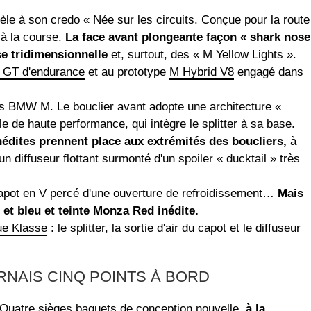
èle à son credo « Née sur les circuits. Conçue pour la route
à la course.
La face avant plongeante façon « shark nose
e tridimensionnelle
et, surtout, des « M Yellow Lights ».
 GT d'endurance
et au prototype
M Hybrid V8
engagé dans
es BMW M. Le bouclier avant adopte une architecture «
ile de haute performance, qui intègre le splitter à sa base.
nédites prennent place aux extrémités des boucliers,
à
un diffuseur flottant surmonté d'un spoiler « ducktail » très
capot en V percé d'une ouverture de refroidissement…
Mais
 et bleu et teinte Monza Red inédite.
e Klasse
: le splitter, la sortie d'air du capot et le diffuseur
NAIS CINQ POINTS À BORD
n. Quatre sièges baquets de conception nouvelle,
à la