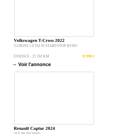
Volkswagen T-Cross 2022
T-CROSS 1.0 TSI 95 START/STOP BVM5
ESSENCE - 25 102 KM
18 990 €
→
Voir l'annonce
Renault Captur 2024
TCE 90 TECHNO