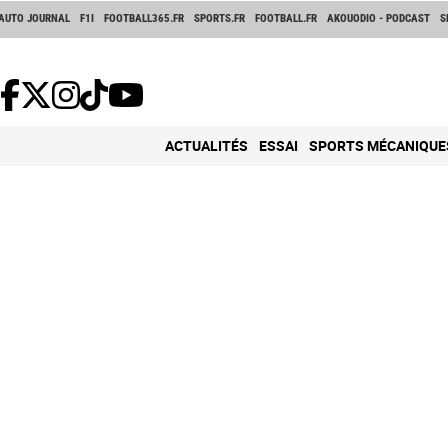
AUTO JOURNAL
F1I
FOOTBALL365.FR
SPORTS.FR
FOOTBALL.FR
AKOUODIO - PODCAST
S
ACTUALITÉS
ESSAI
SPORTS MÉCANIQUE