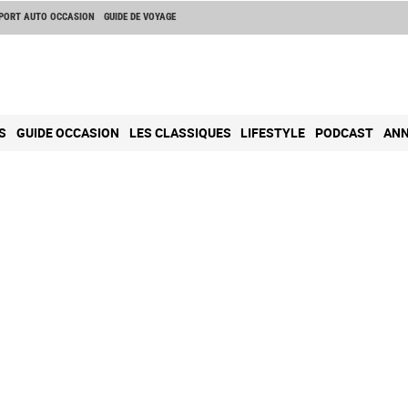
PORT AUTO OCCASION
GUIDE DE VOYAGE
S
GUIDE OCCASION
LES CLASSIQUES
LIFESTYLE
PODCAST
ANN