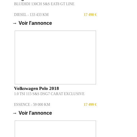
BLUEHDI 130CH S&S EAT8 GT LINE
DIESEL - 133 433 KM
17 490 €
→
Voir l'annonce
Volkswagen Polo 2018
1.0 TSI 115 S&S DSG7 CARAT EXCLUSIVE
ESSENCE - 59 000 KM
17 499 €
→
Voir l'annonce