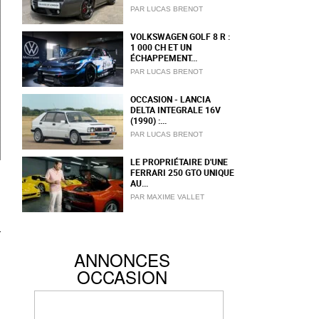
PAR LUCAS BRENOT
VOLKSWAGEN GOLF 8 R :
1 000 CH ET UN
ÉCHAPPEMENT...
PAR LUCAS BRENOT
OCCASION - LANCIA
DELTA INTEGRALE 16V
(1990) :...
PAR LUCAS BRENOT
LE PROPRIÉTAIRE D'UNE
FERRARI 250 GTO UNIQUE
AU...
PAR MAXIME VALLET
ANNONCES
OCCASION