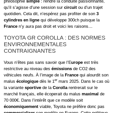
philosophie
simple
: rendre la conduite passionnante,
qu’il s’agisse d’une session sur
circuit
ou d’un trajet
quotidien. Cela dit, n’espérez pas profiter de son
3
cylindres en ligne
qui développe 300ch puisque la
France
n’y aura pas droit et voici les raisons…
TOYOTA GR COROLLA : DES NORMES
ENVIRONNEMENTALES
CONTRAIGNANTES
Vous n’êtes pas sans savoir que l’E
urope
est très
restrictive au niveau des
émissions
de CO2 des
véhicules neufs. À l’image de la
France
qui alourdit son
er
malus
écologique
dès le 1
mars 2025. Dans le cas où
la variante
sportive
de la
Corolla
rentrerait sur le
marché français, elle écoperait du malus
maximal
de
70 000€. Dans l’intérêt que ce modèle soit
économiquement
viable, Toyota ne préfère donc pas
commercialiser
son modèle en Europe. Cette politique