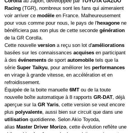
Corolla
au Japon, développée par
TOYOTA GAZOO
Racing
(TGR), nombreux sont les fans qui aimeraient
voir arriver ce
modèle
en France. Malheureusement
pour vous comme pour nous, le pays de l'
hexagone
ne
bénéficiera pas non plus de cette seconde
génération
de la GR Corolla.
Cette nouvelle
version
a reçu son lot d'
améliorations
basées sur les connaissances
acquises
en participant
à des
événements
de sport
automobile
tels que la
série
Super Taikyu
, pour améliorer les
performances
en virage à grande vitesse, en accélération et en
refroidissement.
Équipée de la boite manuelle
6MT
ou de la toute
nouvelle boîte automatique à 8 rapports
GR-DAT
, déjà
aperçue sur la
GR Yaris
, cette version se veut encore
plus
polyvalente
, aussi bien sur circuit que dans une
utilisation
quotidienne. Selon Akio Toyoda,
alias
Master Driver Morizo
, cette évolution reflète une