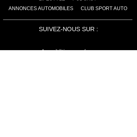
ANNONCES AUTOMOBILES
CLUB SPORT AUTO
SUIVEZ-NOUS SUR :
Accessibilité : non conforme
LA RÉDACTION
MENTIONS LÉGALES
SERVICE CLIENT
CONTACTEZ-NOUS
JE M'ABONNE À SPORT AUTO
KIOSQUEMAG : LA BOUTIQUE OFFICIELLE
ANNONCES VOITURE D’OCCASION
CGU