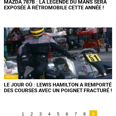
MAZDA 787B : LA LÉGENDE DU MANS SERA
EXPOSÉE À RÉTROMOBILE CETTE ANNÉE !
RETRO
LE JOUR OÙ : LEWIS HAMILTON A REMPORTÉ
DES COURSES AVEC UN POIGNET FRACTURÉ !
1
2
3
4
5
6
7
8
9