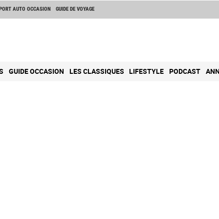
PORT AUTO OCCASION
GUIDE DE VOYAGE
S
GUIDE OCCASION
LES CLASSIQUES
LIFESTYLE
PODCAST
ANN