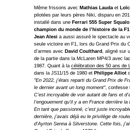
Même frissons avec
Mathias Lauda
et
Loïc
pilotées par leurs pères Niki, disparu en 20
installé dans une
Ferrari 555 Super Squalo
champion du monde de l’histoire de la F1
Jean Alesi
a aussi assuré le spectacle au v
seule victoire en F1, lors du Grand Prix du 
d’armes avec
David Coulthard
, aligné sur
de la partie dans la McLaren MP4/3 avec laq
1987. Quant à la
célébration des 50 ans de L
dans la JS11/15 de 1980 et
Philippe Alliot
d
"En 2022, j’étais reparti du Grand Prix de 
le dernier avant un long moment"
, confesse
C’est incroyable de voir autant de fans et d’
l’engouement qu’il y a en France derrière la F
En tant que passionné, c’est juste incroyab
dernière, j’avais déjà eu le privilège de ro
d’Ayrton Senna à Silverstone. Cette fois, j’ai