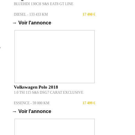
BLUEHDI 130CH S&S EAT8 GT LINE
DIESEL - 133 433 KM
17 490 €
→
Voir l'annonce
e
Volkswagen Polo 2018
1.0 TSI 115 S&S DSG7 CARAT EXCLUSIVE
ESSENCE - 59 000 KM
17 499 €
→
Voir l'annonce