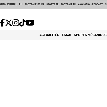
AUTO JOURNAL
F1I
FOOTBALL365.FR
SPORTS.FR
FOOTBALL.FR
AKOUODIO - PODCAST
S
ACTUALITÉS
ESSAI
SPORTS MÉCANIQUE