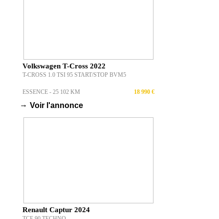
Volkswagen T-Cross 2022
T-CROSS 1.0 TSI 95 START/STOP BVM5
ESSENCE - 25 102 KM
18 990 €
→
Voir l'annonce
Renault Captur 2024
TCE 90 TECHNO