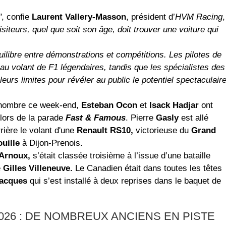
"
, confie
Laurent Vallery-Masson
, président d’
HVM Racing
,
siteurs, quel que soit son âge, doit trouver une voiture qui
ilibre entre démonstrations et compétitions. Les pilotes de
au volant de F1 légendaires, tandis que les spécialistes des
eurs limites pour révéler au public le potentiel spectaculair
 nombre ce week-end,
Esteban Ocon
et
Isack Hadjar
ont
 lors de la parade
Fast & Famous
. Pierre
Gasly
est allé
rière le volant d'une
Renault RS10,
victorieuse du
Grand
uille
à Dijon-Prenois.
Arnoux,
s’était classée troisième à l’issue d’une bataille
e
Gilles Villeneuve.
Le Canadien était dans toutes les têtes
acques
qui s’est installé à deux reprises dans le baquet de
026 : DE NOMBREUX ANCIENS EN PISTE