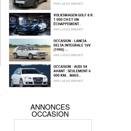
PAR LUCAS BRENOT
VOLKSWAGEN GOLF 8 R :
1 000 CH ET UN
ÉCHAPPEMENT...
PAR LUCAS BRENOT
OCCASION - LANCIA
DELTA INTEGRALE 16V
(1990) :...
PAR LUCAS BRENOT
OCCASION - AUDI S4
AVANT : SEULEMENT 6
000 KM… MAIS...
PAR LUCAS BRENOT
ANNONCES
OCCASION