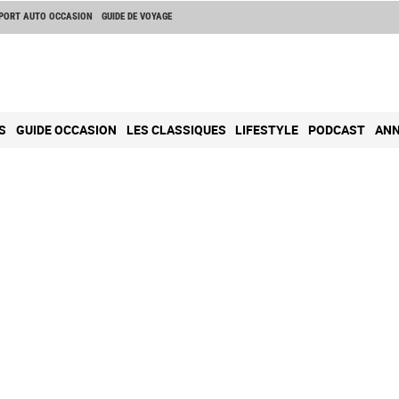
PORT AUTO OCCASION
GUIDE DE VOYAGE
S
GUIDE OCCASION
LES CLASSIQUES
LIFESTYLE
PODCAST
ANN