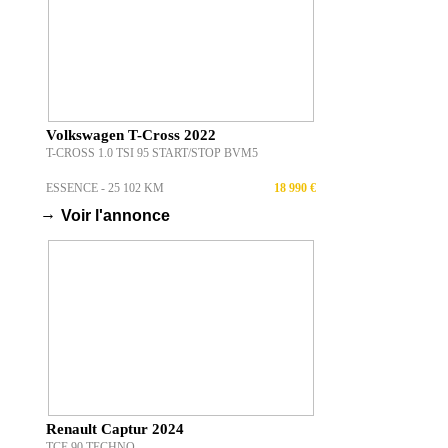
Volkswagen T-Cross 2022
T-CROSS 1.0 TSI 95 START/STOP BVM5
ESSENCE - 25 102 KM
18 990 €
→
Voir l'annonce
Renault Captur 2024
TCE 90 TECHNO