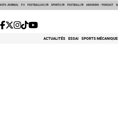
AUTO JOURNAL
F1I
FOOTBALL365.FR
SPORTS.FR
FOOTBALL.FR
AKOUODIO - PODCAST
S
ACTUALITÉS
ESSAI
SPORTS MÉCANIQUE