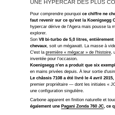
UNE HYPERCAR DES PLUS C
Pour comprendre pourquoi
ce chiffre ne c
faut revenir sur ce qu'est la Koenigsegg 
hypercar dérive de l'Agera mais pousse la 
explorer.
Son
V8 bi-turbo de 5,0 litres, entièremen
chevaux
, soit un mégawatt. La masse à vide
C'est la
première « mégacar » de l'histoire
, 
inventée pour l’occasion.
Koenigsegg n'en a produit que six exempla
en mains privées depuis. À leur sortie d'usi
Le châssis 7108 a été livré le 4 avril 201
premier propriétaire — dont les initiales « J
une configuration singulière.
Carbone apparent en finition naturelle et to
également une
Pagani Zonda 760 JC
, ce q