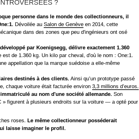
ONTROVERSÉES ?
hoque personne dans le monde des collectionneurs, il
One:1.
Dévoilée au
Salon de Genève
en 2014, cette
mécanique dans des zones que peu d'ingénieurs ont osé
t développé par Koenigsegg, délivre exactement 1.360
 est de 1.360 kg. Un kilo par cheval, d'où le nom : One:1.
une appellation que la marque suédoise a elle-même
ires destinés à des clients.
Ainsi qu’un prototype passé
ne, chaque voiture était facturée environ
3,3 millions d’euros.
5, immatriculé au nom d'une société allemande.
Son
C » figurent à plusieurs endroits sur la voiture — a opté pour
uches roses.
Le même collectionneur posséderait
ui laisse imaginer le profil.