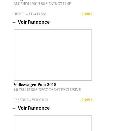
BLUEHDI 130CH S&S EAT8 GT LINE
DIESEL - 133 433 KM
17 490 €
→
Voir l'annonce
Volkswagen Polo 2018
1.0 TSI 115 S&S DSG7 CARAT EXCLUSIVE
ESSENCE - 59 000 KM
17 499 €
→
Voir l'annonce