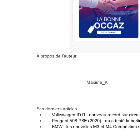
RENAULT
S’abonner
À propos de l’auteur
Edisound
Flux RSS
Partager l'épisode
Maxime_K
Facebook
X
Linke
Ses derniers articles
- Volkswagen ID.R : nouveau record sur circuit
- Peugeot 508 PSE (2020) : on a testé la berlin
- BMW : les nouvelles M3 et M4 Compétition s