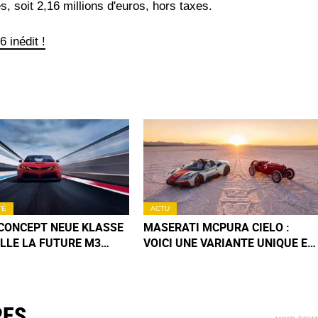
s, soit 2,16 millions d'euros, hors taxes.
 inédit !
TÉ
ACTU
CONCEPT NEUE KLASSE
MASERATI MCPURA CIELO :
 ELLE LA FUTURE M3
VOICI UNE VARIANTE UNIQUE EN
QUE ? (+ IMAGES)
HOMMAGE AUX 100 ANS DU
TRIDENT (+ IMAGES)
RES