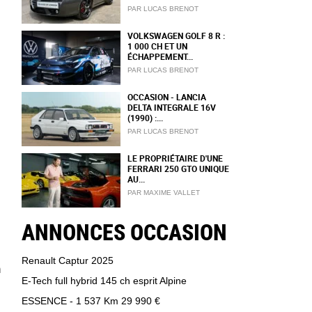
PAR LUCAS BRENOT
VOLKSWAGEN GOLF 8 R :
1 000 CH ET UN
ÉCHAPPEMENT...
PAR LUCAS BRENOT
OCCASION - LANCIA
DELTA INTEGRALE 16V
(1990) :...
PAR LUCAS BRENOT
LE PROPRIÉTAIRE D'UNE
FERRARI 250 GTO UNIQUE
AU...
PAR MAXIME VALLET
ANNONCES OCCASION
Renault Captur 2025
n
E-Tech full hybrid 145 ch esprit Alpine
ESSENCE - 1 537 Km
29 990 €