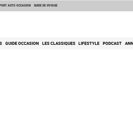
PORT AUTO OCCASION
GUIDE DE VOYAGE
S
GUIDE OCCASION
LES CLASSIQUES
LIFESTYLE
PODCAST
ANN