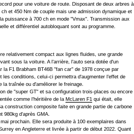
ecord pour une voiture de route. Disposant de deux arbres à
50 ch et 450 Nm de couple mais une admission dynamique et
r la puissance à 700 ch en mode "Vmax". Transmission aux
elle et différentiel autobloquant sont au programme.
ère relativement compact aux lignes fluides, une grande
t sous la voiture. A l'arrière, l'auto sera dotée d'un
ar la F1 Brabham BT46B "fan car" de 1978 conçue par
les conditions, celui-ci permettra d'augmenter l'effet de
e la traînée ou d'améliorer le freinage.
n de "super GT" et sa configuration trois-places ou encore
entée comme l'héritière de la
McLaren F1
qui était, elle
Sa construction composite faite en grande partie de carbone
ent 980kg d'après GMA.
mai prochain. Elle sera produite à 100 exemplaires dans
urrey en Angleterre et livrée à partir de début 2022. Quant