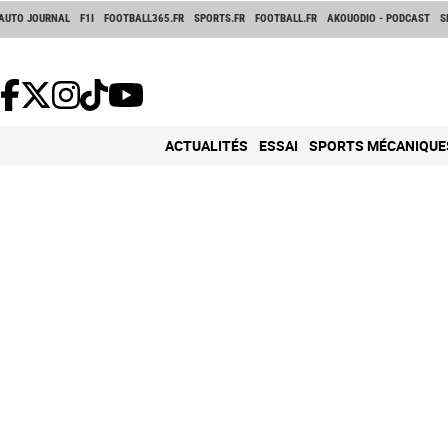
AUTO JOURNAL
F1I
FOOTBALL365.FR
SPORTS.FR
FOOTBALL.FR
AKOUODIO - PODCAST
S
ACTUALITÉS
ESSAI
SPORTS MÉCANIQUE