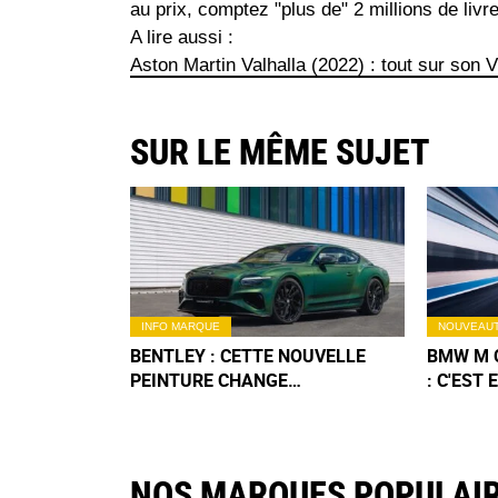
au prix, comptez "plus de" 2 millions de livre
A lire aussi :
Aston Martin Valhalla (2022) : tout sur son V6
SUR LE MÊME SUJET
INFO MARQUE
NOUVEAU
BENTLEY : CETTE NOUVELLE
BMW M 
PEINTURE CHANGE
: C'EST
D’APPARENCE SELON LA
ÉLECTRI
LUMIÈRE
NOS MARQUES POPULAI