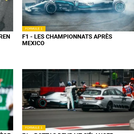
FORMULE 1
 DE
F1 - GROSJEAN DÉÇU DE SA COURSE À
MEXICO
FORMULE 1
F1 - PÉREZ : « C'EST COMME UNE
VICTOIRE »