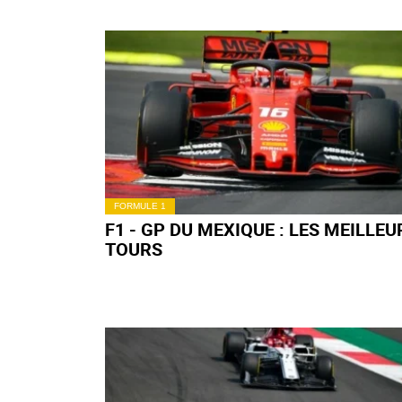
ACCUEIL
AUTEURS
VINCENT_LALANNE-S
Vincent_Lalanne-S
53994
résultats
Ses articles récents