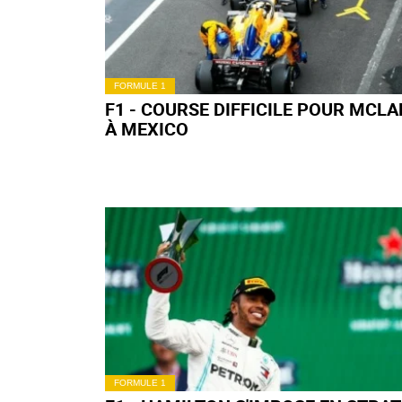
FORMULE 1
F1 - VETTEL DÉFEND LA STRATÉGIE
FERRARI
FORMULE 1
F1 - GASLY SATISFAIT, KVYAT
MÉCONTENT