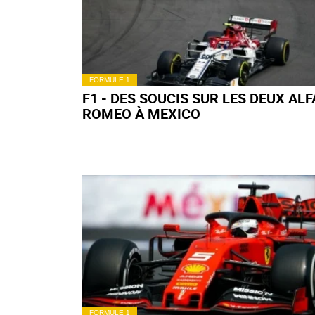
DIVERS
LES RÉSULTATS ET LES VIDÉOS DU
WEEK-END
FORMULE 1
F1 - GP DU MEXIQUE : LES CHIFFRE
WEEK-END