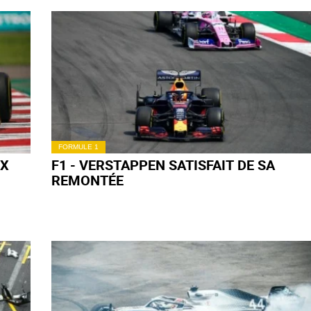
FORMULE 1
FA
F1 - RICCIARDO RAVI, HÜLKENBERG
ESPÉRAIT PLUS