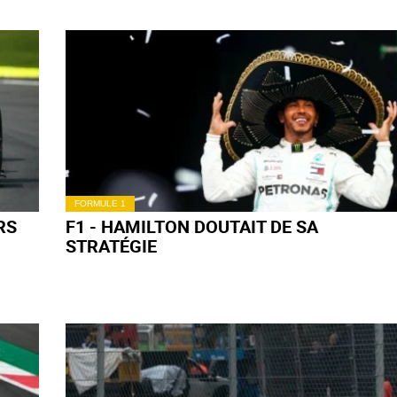
ICAUD
icaud