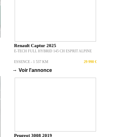
TOP 5 ARTICLES
ACHETÉE POUR
SEULEMENT 3 500 €,
CETTE MERCEDES SL
600...
PAR MAXIME VALLET