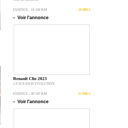
Peugeot 3008 2019
BLUEHDI 130CH S&S EAT8 GT LINE
DIESEL - 133 433 KM
17 490 €
→
Voir l'annonce
Volkswagen Polo 2018
1.0 TSI 115 S&S DSG7 CARAT EXCLUSIVE
ESSENCE - 59 000 KM
17 499 €
→
Voir l'annonce