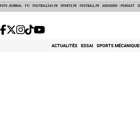
AUTO JOURNAL
F1I
FOOTBALL365.FR
SPORTS.FR
FOOTBALL.FR
AKOUODIO - PODCAST
S
ACTUALITÉS
ESSAI
SPORTS MÉCANIQUE