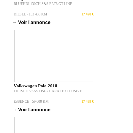
OCCASION - ALFA ROMEO
BRERA S (2010) : LE
COUPÉ ITALIEN...
PAR LUCAS BRENOT
VOLKSWAGEN GOLF 8 R :
1 000 CH ET UN
ÉCHAPPEMENT...
PAR LUCAS BRENOT
OCCASION - LANCIA
DELTA INTEGRALE 16V
(1990) :...
PAR LUCAS BRENOT
OCCASION - AUDI S4
AVANT : SEULEMENT 6
000 KM… MAIS...
PAR LUCAS BRENOT
ANNONCES
OCCASION