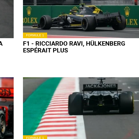
FORMULE 1
F1 - GP DU MEXIQUE : LE BAROMÈTRE
SPORT AUTO
FORMULE 1
S DU
F1 - GP DU MEXIQUE : LES STRATÉGIES