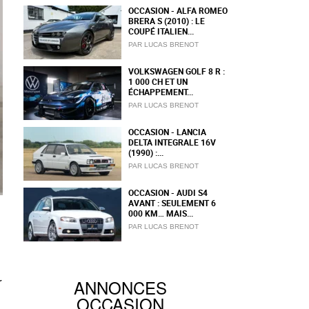
OCCASION - ALFA ROMEO
BRERA S (2010) : LE
COUPÉ ITALIEN...
PAR LUCAS BRENOT
VOLKSWAGEN GOLF 8 R :
1 000 CH ET UN
ÉCHAPPEMENT...
PAR LUCAS BRENOT
OCCASION - LANCIA
DELTA INTEGRALE 16V
(1990) :...
PAR LUCAS BRENOT
OCCASION - AUDI S4
AVANT : SEULEMENT 6
000 KM… MAIS...
PAR LUCAS BRENOT
ANNONCES
r
OCCASION