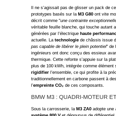
Il ne s’agissait pas de glisser un pack de c
prototypes basés sur la
M3 G80
ont vite mon
décrit comme "
une contrainte exceptionnell
véritable feuille blanche, qui touche autan
générées par l’électrique
haute performan
actuelle. La
technologie
de châssis issue 
pas capable de libérer le plein potentiel
" de 
ingénieurs ont donc conçu des essieux avant 
thermique. Cette refonte s’appuie sur la pl
plus de 100 kWh, intégrée comme élément s
rigidifier
l’ensemble, ce qui profite à la préc
traditionnellement en carbone passent à des 
l’
empreinte CO₂
de ces composants.
BMW M3 : QUADRI-MOTEUR E
Sous la carrosserie, la
M3 ZA0
adopte une a
système 800 V
et dépourvus de différentiel