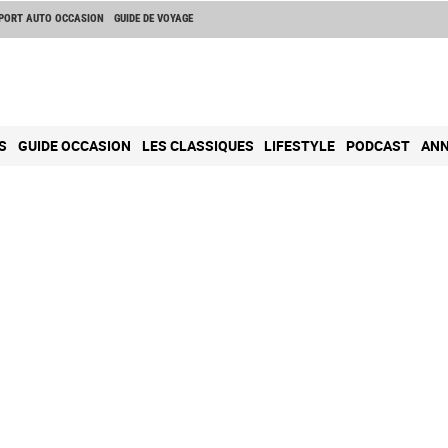
PORT AUTO OCCASION
GUIDE DE VOYAGE
S
GUIDE OCCASION
LES CLASSIQUES
LIFESTYLE
PODCAST
ANN