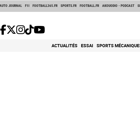
AUTO JOURNAL
F1I
FOOTBALL365.FR
SPORTS.FR
FOOTBALL.FR
AKOUODIO - PODCAST
S
ACTUALITÉS
ESSAI
SPORTS MÉCANIQUE