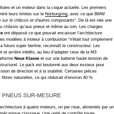
ellules et un moteur dans la coque actuelle. Les premiers
tré leurs limites sur le
Nürburgring
, avec ce que BMW
e sur le châssis et d'autres composants
". De là est née une
t au châssis qu’aux pneus et même au son. Les charges
ce
ont dépassé ce que pouvait encaisser l’architecture
des modèles à moteur à combustion "
n'était tout simplement
la future super berline, reconnaît le constructeur. Les
et arrière inédits, au lieu d’adapter ceux de la M3
ateforme
Neue Klasse
et sur une batterie haute tension de
tructurel. Le pack est boulonné aux deux essieux pour
ision de direction et à la stabilité. Certaines pièces
fibres naturelles, ce qui réduirait d’environ 40 %
T PNEUS SUR-MESURE
rchitecture à quatre moteurs, un par roue, alimentés par un
 mécanique classique. Une unité de contrôle haute