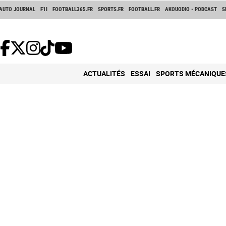
AUTO JOURNAL
F1I
FOOTBALL365.FR
SPORTS.FR
FOOTBALL.FR
AKOUODIO - PODCAST
S
ACTUALITÉS
ESSAI
SPORTS MÉCANIQUE