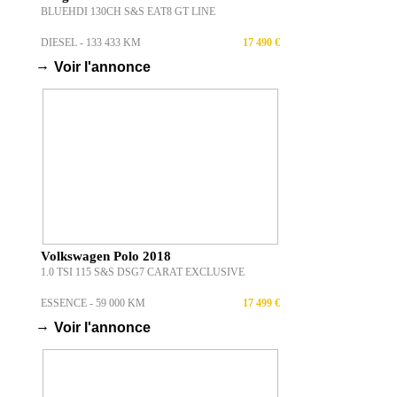
BLUEHDI 130CH S&S EAT8 GT LINE
DIESEL - 133 433 KM
17 490 €
→
Voir l'annonce
Volkswagen Polo 2018
1.0 TSI 115 S&S DSG7 CARAT EXCLUSIVE
ESSENCE - 59 000 KM
17 499 €
→
Voir l'annonce