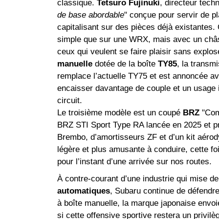
classique.
Tetsuro Fujinuki
, directeur tech
de base abordable
" conçue pour servir de p
capitalisant sur des pièces déjà existantes.
simple que sur une WRX, mais avec un châs
ceux qui veulent se faire plaisir sans explo
manuelle
dotée de la boîte
TY85
, la transm
remplace l’actuelle TY75 et est annoncée avec
encaisser davantage de couple et un usage i
circuit.
Le troisième modèle est un coupé
BRZ
"Com
BRZ STI Sport Type RA lancée en 2025 et pr
Brembo, d’amortisseurs ZF et d’un kit aérod
légère et plus amusante à conduire, cette fo
pour l’instant d’une arrivée sur nos routes.
À contre-courant d’une industrie qui mise de 
automatiques
, Subaru continue de défendre
à boîte manuelle, la marque japonaise envoi
si cette offensive sportive restera un privil