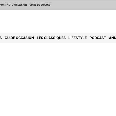
PORT AUTO OCCASION
GUIDE DE VOYAGE
S
GUIDE OCCASION
LES CLASSIQUES
LIFESTYLE
PODCAST
ANN