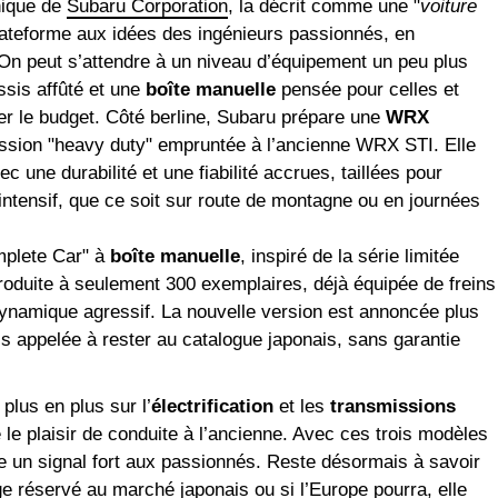
nique de
Subaru Corporation
, la décrit comme une "
voiture
lateforme aux idées des ingénieurs passionnés, en
 On peut s’attendre à un niveau d’équipement un peu plus
sis affûté et une
boîte manuelle
pensée pour celles et
ser le budget. Côté berline, Subaru prépare une
WRX
ission "heavy duty" empruntée à l’ancienne WRX STI. Elle
 une durabilité et une fiabilité accrues, taillées pour
ntensif, que ce soit sur route de montagne ou en journées
plete Car" à
boîte manuelle
, inspiré de la série limitée
oduite à seulement 300 exemplaires, déjà équipée de freins
ynamique agressif. La nouvelle version est annoncée plus
is appelée à rester au catalogue japonais, sans garantie
plus en plus sur l’
électrification
et les
transmissions
 le plaisir de conduite à l’ancienne. Avec ces trois modèles
e un signal fort aux passionnés. Reste désormais à savoir
ège réservé au marché japonais ou si l’Europe pourra, elle