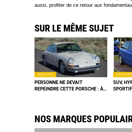
aussi, profiter de ce retour aux fondamentau
SUR LE MÊME SUJET
INSOLITES
INSOLITES
PERSONNE NE DEVAIT
SUV, HY
REPEINDRE CETTE PORSCHE : À
SPORTIF
84 ANS, LA CRÉATRICE DE "POR
AVEC CE
SHE" FAIT EXPLOSER LES
ANNÉES
ENCHÈRES
NOS MARQUES POPULAI