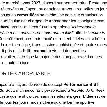
 le marché avant 2027, d’abord sur son territoire. Reste une
s réservées au Japon, ou certaines traverseront‑elles un jour
ilhouettes
camouflées
se cache une nouvelle organisation
Cette équipe est chargée de transformer les enseignements
ubaru
promet que ces futures sportives "
intègreront la
grâce à nos activités en sport automobile
" afin de "
rendre la
 Concrètement, ces trois modèles restent fidèles au schéma
ur boxer thermique, transmission sophistiquée et quatre roues
rti pris de la
boîte manuelle
vise clairement les
ravailler, alors que la majorité des compactes et berlines
t en automatique.
PORTES ABORDABLE
ompacte à hayon, dérivée du concept
Performance‑B STI
25
. Subaru annonce "
une personnalité différente de la WRX
crète que le show‑car, sans les ailes élargies. L’idée est de
e tous les jours, moins chère qu’une berline sportive