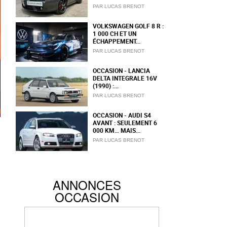
PAR LUCAS BRENOT
VOLKSWAGEN GOLF 8 R :
1 000 CH ET UN
ÉCHAPPEMENT...
PAR LUCAS BRENOT
OCCASION - LANCIA
DELTA INTEGRALE 16V
(1990) :...
PAR LUCAS BRENOT
OCCASION - AUDI S4
AVANT : SEULEMENT 6
000 KM… MAIS...
PAR LUCAS BRENOT
ANNONCES
OCCASION