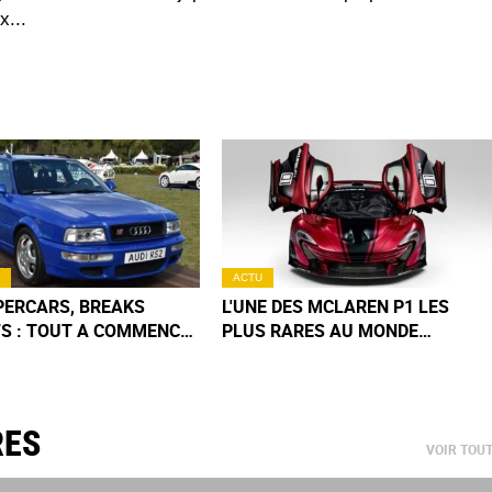
x...
ACTU
PERCARS, BREAKS
L'UNE DES MCLAREN P1 LES
S : TOUT A COMMENCÉ
PLUS RARES AU MONDE
S 5 MODÈLES DES
S'APPRÊTE À CHANGER DE
 90
PROPRIÉTAIRE
RES
VOIR TOU