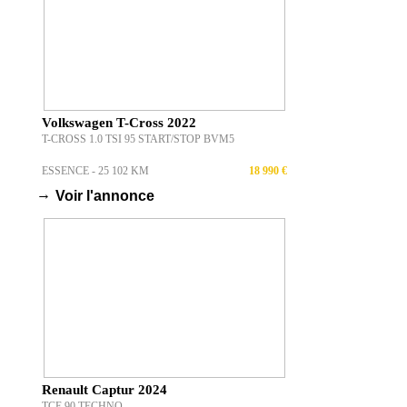
Volkswagen T-Cross 2022
T-CROSS 1.0 TSI 95 START/STOP BVM5
ESSENCE - 25 102 KM
18 990 €
→
Voir l'annonce
Renault Captur 2024
TCE 90 TECHNO