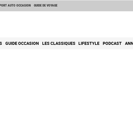
PORT AUTO OCCASION
GUIDE DE VOYAGE
S
GUIDE OCCASION
LES CLASSIQUES
LIFESTYLE
PODCAST
ANN