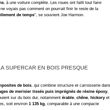
ns
, à une voiture complète. Les roues ont failli tout faire
 ne voyais pas comment on pourrait finir le reste de la
tellement de temps
", se souvient Joe Harmon.
, LA SUPERCAR EN BOIS PRESQUE
posites de bois
, qui combine structure et carrosserie dan
ages de merisier tissés puis imprégnés de résine époxy
,
puient sur du bois dur, notamment
érable
,
chêne
,
hickory
et
es, soit environ
1 135 kg
, comparable à une compacte