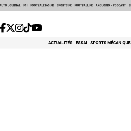
AUTO JOURNAL
F1I
FOOTBALL365.FR
SPORTS.FR
FOOTBALL.FR
AKOUODIO - PODCAST
S
ACTUALITÉS
ESSAI
SPORTS MÉCANIQUE