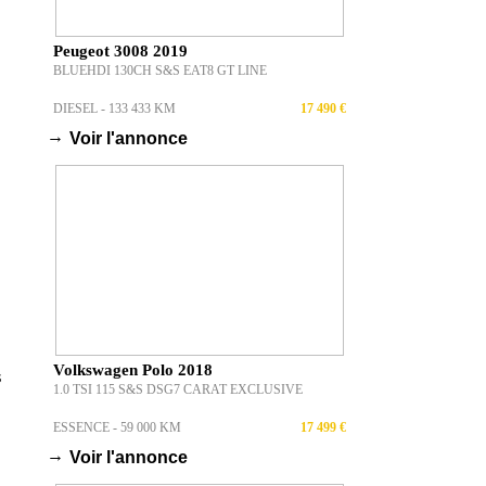
Peugeot 3008 2019
BLUEHDI 130CH S&S EAT8 GT LINE
DIESEL - 133 433 KM
17 490 €
→
Voir l'annonce
Volkswagen Polo 2018
s
1.0 TSI 115 S&S DSG7 CARAT EXCLUSIVE
ESSENCE - 59 000 KM
17 499 €
→
Voir l'annonce