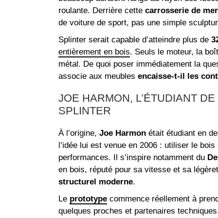
roulante. Derrière cette
carrosserie de mer
de voiture de sport, pas une simple sculptur
Splinter serait capable d’atteindre plus de
3
entièrement en bois
. Seuls le moteur, la boî
métal. De quoi poser immédiatement la ques
associe aux meubles
encaisse-t-il les con
JOE HARMON, L’ÉTUDIANT D
SPLINTER
À l’origine,
Joe Harmon
était étudiant en de
l’idée lui est venue en 2006 : utiliser le bo
performances. Il s’inspire notamment du
De
en bois, réputé pour sa vitesse et sa légère
structurel moderne
.
Le
prototype
commence réellement à prendre
quelques proches et partenaires technique