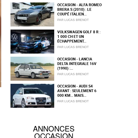
OCCASION - ALFA ROMEO
BRERA S (2010) : LE
COUPÉ ITALIEN...
PAR LUCAS BRENOT
VOLKSWAGEN GOLF 8 R :
1 000 CH ET UN
ÉCHAPPEMENT...
PAR LUCAS BRENOT
OCCASION - LANCIA
DELTA INTEGRALE 16V
(1990) :...
PAR LUCAS BRENOT
OCCASION - AUDI S4
AVANT : SEULEMENT 6
000 KM… MAIS...
PAR LUCAS BRENOT
ANNONCES
OCCASION