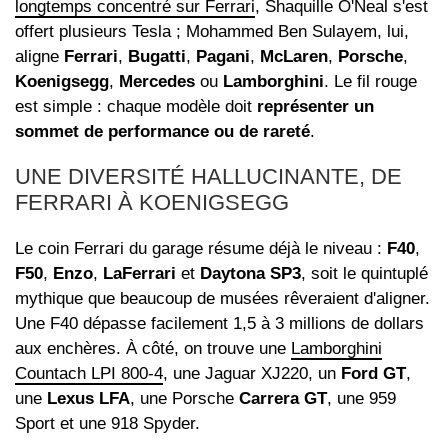
longtemps concentré sur Ferrari
, Shaquille O'Neal s'est
offert plusieurs Tesla ; Mohammed Ben Sulayem, lui,
aligne
Ferrari
,
Bugatti
,
Pagani
,
McLaren
,
Porsche
,
Koenigsegg
,
Mercedes
ou
Lamborghini
. Le fil rouge
est simple : chaque modèle doit
représenter un
sommet de performance ou de rareté
.
UNE DIVERSITÉ HALLUCINANTE, DE
FERRARI À KOENIGSEGG
Le coin Ferrari du garage résume déjà le niveau :
F40
,
F50
,
Enzo
,
LaFerrari
et
Daytona SP3
, soit le quintuplé
mythique que beaucoup de musées rêveraient d'aligner.
Une F40 dépasse facilement 1,5 à 3 millions de dollars
aux enchères. À côté, on trouve une
Lamborghini
Countach LPI 800-4
, une Jaguar XJ220, un
Ford GT
,
une
Lexus LFA
, une Porsche
Carrera GT
, une 959
Sport et une 918 Spyder.