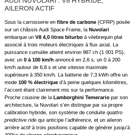
AUDI NUVOLARI : V8 HYBRIDE,
AILERON ACTIF
Sous la carrosserie en
fibre de carbone
(CFRP) posée
sur un châssis Audi Space Frame, la
Nuvolari
embarque un
V8 4,0 litres biturbo
à vilebrequin plat
associé à trois moteurs électriques à flux axial. La
puissance cumulée atteint environ 987 ch (1 001 PS),
avec un
0 à 100 km/h
annoncé en 2,6 s, un 0 à 200
km/h autour de 6,8 s et une vitesse maximale
supérieure à 350 km/h. La batterie de 7,3 kWh offre un
mode
100 % électrique
d’à peine quelques kilomètres,
l’accent étant clairement mis sur la performance.
Proche cousine de la
Lamborghini Temerario
par son
architecture, la Nuvolari s’en distingue par sa propre
calibration hybride, son système de conduite
quattro
predictive ride
qui anticipe l’adhérence, et un aileron
arrière actif à trois positions capable de générer jusqu’à