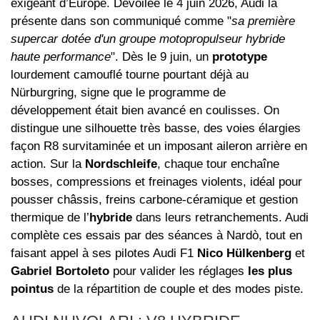
exigeant d’Europe. Dévoilée le 4 juin 2026, Audi la
présente dans son communiqué comme "
sa première
supercar dotée d'un groupe motopropulseur hybride
haute performance
". Dès le 9 juin, un
prototype
lourdement camouflé tourne pourtant déjà au
Nürburgring, signe que le programme de
développement était bien avancé en coulisses. On
distingue une silhouette très basse, des voies élargies
façon R8 survitaminée et un imposant aileron arrière en
action. Sur la
Nordschleife
, chaque tour enchaîne
bosses, compressions et freinages violents, idéal pour
pousser châssis, freins carbone-céramique et gestion
thermique de l’
hybride
dans leurs retranchements. Audi
complète ces essais par des séances à Nardò, tout en
faisant appel à ses pilotes Audi F1
Nico Hülkenberg
et
Gabriel Bortoleto
pour valider les réglages
les plus
pointus
de la répartition de couple et des modes piste.