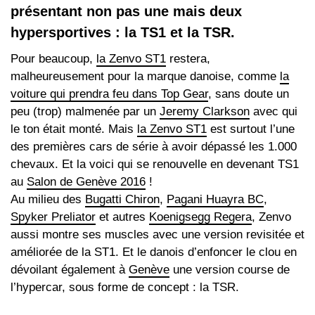
présentant non pas une mais deux
hypersportives : la TS1 et la TSR.
Pour beaucoup,
la Zenvo ST1
restera,
malheureusement pour la marque danoise, comme
la
voiture qui prendra feu dans Top Gear
, sans doute un
peu (trop) malmenée par un
Jeremy Clarkson
avec qui
le ton était monté. Mais
la Zenvo ST1
est surtout l’une
des premières cars de série à avoir dépassé les 1.000
chevaux. Et la voici qui se renouvelle en devenant TS1
au
Salon de Genève 2016
!
Au milieu des
Bugatti Chiron
,
Pagani Huayra BC
,
Spyker Preliator
et autres
Koenigsegg Regera
, Zenvo
aussi montre ses muscles avec une version revisitée et
améliorée de la ST1. Et le danois d’enfoncer le clou en
dévoilant également à
Genève
une version course de
l’hypercar, sous forme de concept : la TSR.