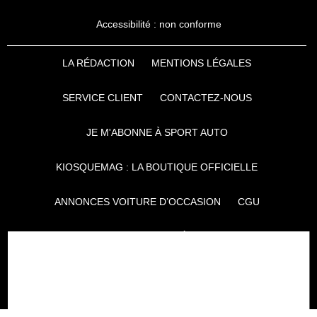
Accessibilité : non conforme
LA RÉDACTION
MENTIONS LÉGALES
SERVICE CLIENT
CONTACTEZ-NOUS
JE M'ABONNE À SPORT AUTO
KIOSQUEMAG : LA BOUTIQUE OFFICIELLE
ANNONCES VOITURE D’OCCASION
CGU
POLITIQUE DE CONFIDENTIALITÉ
L'AUTO JOURNAL
AUTO PLUS
F1I
CE SITE APPARTIENT À REWORLD MEDIA