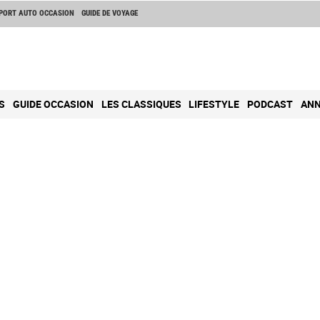
PORT AUTO OCCASION
GUIDE DE VOYAGE
S
GUIDE OCCASION
LES CLASSIQUES
LIFESTYLE
PODCAST
ANN