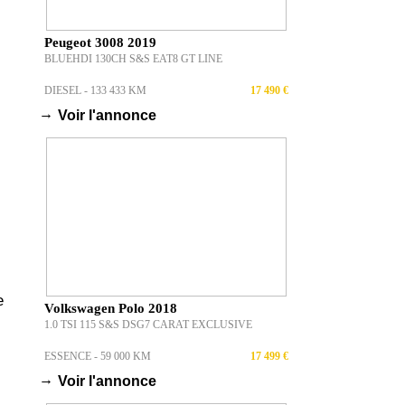
Peugeot 3008 2019
BLUEHDI 130CH S&S EAT8 GT LINE
DIESEL - 133 433 KM
17 490 €
→
Voir l'annonce
e
Volkswagen Polo 2018
1.0 TSI 115 S&S DSG7 CARAT EXCLUSIVE
ESSENCE - 59 000 KM
17 499 €
→
Voir l'annonce