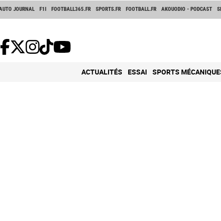
AUTO JOURNAL
F1I
FOOTBALL365.FR
SPORTS.FR
FOOTBALL.FR
AKOUODIO - PODCAST
S
ACTUALITÉS
ESSAI
SPORTS MÉCANIQUE