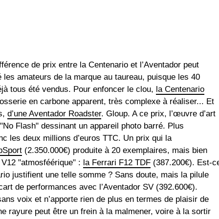
fférence de prix entre la Centenario et l’Aventador peut
né les amateurs de la marque au taureau, puisque les 40
jà tous été vendus. Pour enfoncer le clou,
la Centenario
osserie en carbone apparent, très complexe à réaliser... Et
ès,
d’une Aventador Roadster
. Gloup. A ce prix, l’œuvre d’art
"No Flash" dessinant un appareil photo barré. Plus
c les deux millions d’euros TTC. Un prix qui la
bSport
(2.350.000€) produite à 20 exemplaires, mais bien
u V12 "atmosféérique" :
la Ferrari F12 TDF
(387.200€). Est-c
rio justifient une telle somme ? Sans doute, mais la pilule
e écart de performances avec l’Aventador SV (392.600€).
sans voix et n’apporte rien de plus en termes de plaisir de
ne rayure peut être un frein à la malmener, voire à la sortir