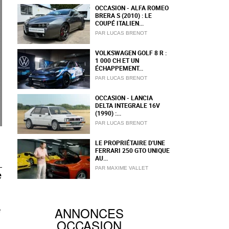
OCCASION - ALFA ROMEO
BRERA S (2010) : LE
COUPÉ ITALIEN...
PAR LUCAS BRENOT
VOLKSWAGEN GOLF 8 R :
1 000 CH ET UN
ÉCHAPPEMENT...
PAR LUCAS BRENOT
OCCASION - LANCIA
DELTA INTEGRALE 16V
(1990) :...
PAR LUCAS BRENOT
LE PROPRIÉTAIRE D'UNE
FERRARI 250 GTO UNIQUE
AU...
PAR MAXIME VALLET
e
ANNONCES
e
OCCASION