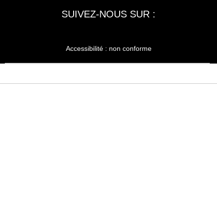
SUIVEZ-NOUS SUR :
Accessibilité : non conforme
LA RÉDACTION
MENTIONS LÉGALES
SERVICE CLIENT
CONTACTEZ-NOUS
JE M'ABONNE À SPORT AUTO
KIOSQUEMAG : LA BOUTIQUE OFFICIELLE
ANNONCES VOITURE D’OCCASION
CGU
POLITIQUE DE CONFIDENTIALITÉ
L'AUTO JOURNAL